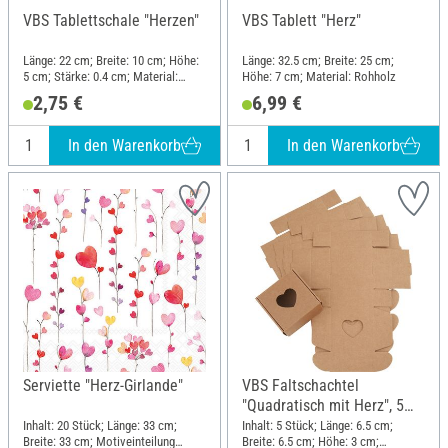
VBS Tablettschale "Herzen"
VBS Tablett "Herz"
Länge: 22 cm; Breite: 10 cm; Höhe:
Länge: 32.5 cm; Breite: 25 cm;
5 cm; Stärke: 0.4 cm; Material:
Höhe: 7 cm; Material: Rohholz
Sperrholz
2,75 €
6,99 €
In den Warenkorb
In den Warenkorb
Serviette "Herz-Girlande"
VBS Faltschachtel
"Quadratisch mit Herz", 5
Stück
Inhalt: 20 Stück; Länge: 33 cm;
Inhalt: 5 Stück; Länge: 6.5 cm;
Breite: 33 cm; Motiveinteilung
Breite: 6.5 cm; Höhe: 3 cm;