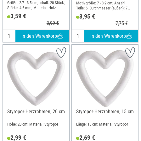
Größe: 2.7 - 3.5 cm; Inhalt: 20 Stück;
Motivgröße: 7 - 8.2 cm; Anzahl
Stärke: 4.6 mm; Material: Holz
Teile: 6; Durchmesser (außen): 7
cm; Stärke: 3 mm; Material:
3,59 €
3,95 €
Sperrholz
3,99 €
7,75 €
In den Warenkorb
In den Warenkorb
Styropor-Herzrahmen, 20 cm
Styropor-Herzrahmen, 15 cm
Höhe: 20 cm; Material: Styropor
Länge: 15 cm; Material: Styropor
2,99 €
2,69 €