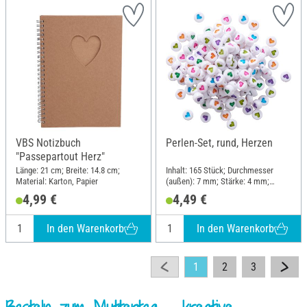
VBS Notizbuch
Perlen-Set, rund, Herzen
"Passepartout Herz"
Länge: 21 cm; Breite: 14.8 cm;
Inhalt: 165 Stück; Durchmesser
Material: Karton, Papier
(außen): 7 mm; Stärke: 4 mm;
Material: Kunststoff
4,99 €
4,49 €
In den Warenkorb
In den Warenkorb
1
2
3