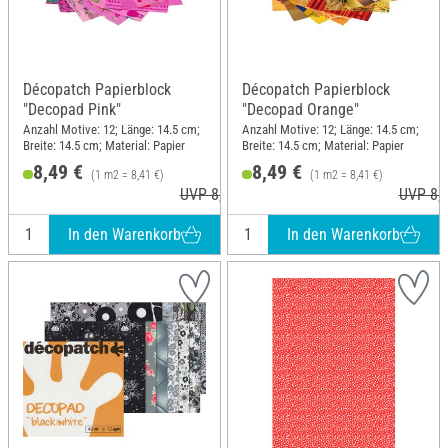
Décopatch Papierblock
Décopatch Papierblock
"Decopad Pink"
"Decopad Orange"
Anzahl Motive: 12; Länge: 14.5 cm;
Anzahl Motive: 12; Länge: 14.5 cm;
Breite: 14.5 cm; Material: Papier
Breite: 14.5 cm; Material: Papier
8,49 €
8,49 €
(1 m2 = 8,41 €)
(1 m2 = 8,41 €)
UVP 8,70 €
UVP 8,7
In den Warenkorb
In den Warenkorb