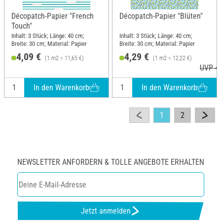
Décopatch-Papier "French
Décopatch-Papier "Blüten"
Touch"
Inhalt: 3 Stück; Länge: 40 cm;
Inhalt: 3 Stück; Länge: 40 cm;
Breite: 30 cm; Material: Papier
Breite: 30 cm; Material: Papier
4,09 €
4,29 €
(1 m2 = 11,65 €)
(1 m2 = 12,22 €)
UVP 4,
In den Warenkorb
In den Warenkorb
1
2
NEWSLETTER ANFORDERN & TOLLE ANGEBOTE ERHALTEN
Jetzt anmelden