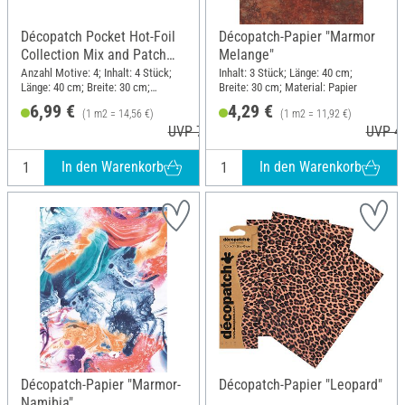
Décopatch Pocket Hot-Foil
Décopatch-Papier "Marmor
Collection Mix and Patch
Melange"
"Terra"
Anzahl Motive: 4; Inhalt: 4 Stück;
Inhalt: 3 Stück; Länge: 40 cm;
Länge: 40 cm; Breite: 30 cm;
Breite: 30 cm; Material: Papier
Material: Papier
6,99 €
4,29 €
(1 m2 = 14,56 €)
(1 m2 = 11,92 €)
UVP 7,20 €
UVP 4,
In den Warenkorb
In den Warenkorb
Décopatch-Papier "Marmor-
Décopatch-Papier "Leopard"
Namibia"