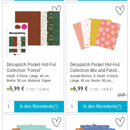
Décopatch Pocket Hot-Foil
Décopatch Pocket Hot-Foil
Collection "Forest"
Collection Mix and Patch
"Sunny Flowers"
Inhalt: 4 Stück; Länge: 40 cm;
Anzahl Motive: 4; Inhalt: 4 Stück;
Breite: 30 cm; Material: Papier
Länge: 40 cm; Breite: 30 cm;
Material: Papier
5,99 €
6,99 €
(1 m2 = 12,48 €)
(1 m2 = 14,56 €)
UVP 7,
In den Warenkorb
In den Warenkorb