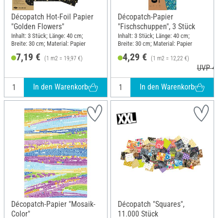
Décopatch Hot-Foil Papier
Décopatch-Papier
"Golden Flowers"
"Fischschuppen", 3 Stück
Inhalt: 3 Stück; Länge: 40 cm;
Inhalt: 3 Stück; Länge: 40 cm;
Breite: 30 cm; Material: Papier
Breite: 30 cm; Material: Papier
7,19 €
4,29 €
(1 m2 = 19,97 €)
(1 m2 = 12,22 €)
UVP 4,
In den Warenkorb
In den Warenkorb
Décopatch-Papier "Mosaik-
Décopatch "Squares",
Color"
11.000 Stück