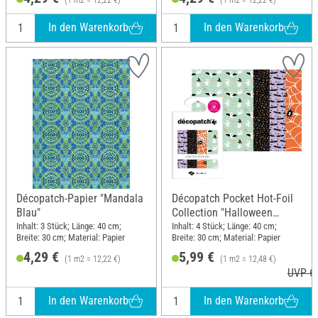
In den Warenkorb
In den Warenkorb
Décopatch-Papier "Mandala
Décopatch Pocket Hot-Foil
Blau"
Collection "Halloween
Spinnen und Fledermäuse"
Inhalt: 3 Stück; Länge: 40 cm;
Inhalt: 4 Stück; Länge: 40 cm;
Breite: 30 cm; Material: Papier
Breite: 30 cm; Material: Papier
4,29 €
5,99 €
(1 m2 = 12,22 €)
(1 m2 = 12,48 €)
UVP 6,
In den Warenkorb
In den Warenkorb