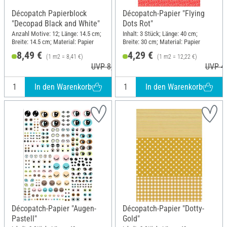
Décopatch Papierblock
Décopatch-Papier "Flying
"Decopad Black and White"
Dots Rot"
Anzahl Motive: 12; Länge: 14.5 cm;
Inhalt: 3 Stück; Länge: 40 cm;
Breite: 14.5 cm; Material: Papier
Breite: 30 cm; Material: Papier
8,49 €
4,29 €
(1 m2 = 8,41 €)
(1 m2 = 12,22 €)
UVP 8,70 €
UVP 4,
In den Warenkorb
In den Warenkorb
Décopatch-Papier "Augen-
Décopatch-Papier "Dotty-
Pastell"
Gold"