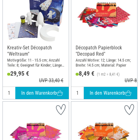
Kreativ-Set Décopatch
Décopatch Papierblock
"Weltraum"
"Decopad Red"
Motivgröße: 11 - 15.5 cm; Anzahl
Anzahl Motive: 12; Länge: 14.5 cm;
Teile: 8; Geeignet für Kinder; Länge:
Breite: 14.5 cm; Material: Papier
27 cm; Breite: 26.5 cm; Material:
29,95 €
8,49 €
(1 m2 = 8,41 €)
Pappmaché, Papier, Holz
UVP 33,40 €
UVP 8,7
In den Warenkorb
In den Warenkorb