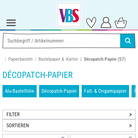
Papierbasteln
Bastelpapier & -Karton
Décopatch-Papier
(57)
DÉCOPATCH-PAPIER
Alu-Bastelfolie
Décopatch-Papier
Falt- & Origamipapier
F
FILTER
SORTIEREN