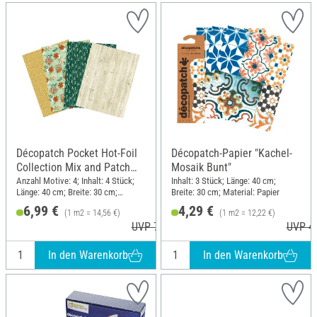
Décopatch Pocket Hot-Foil
Décopatch-Papier "Kachel-
Collection Mix and Patch
Mosaik Bunt"
"Naturell"
Anzahl Motive: 4; Inhalt: 4 Stück;
Inhalt: 3 Stück; Länge: 40 cm;
Länge: 40 cm; Breite: 30 cm;
Breite: 30 cm; Material: Papier
Material: Papier
6,99 €
4,29 €
(1 m2 = 14,56 €)
(1 m2 = 12,22 €)
UVP 7,20 €
UVP 4,
In den Warenkorb
In den Warenkorb