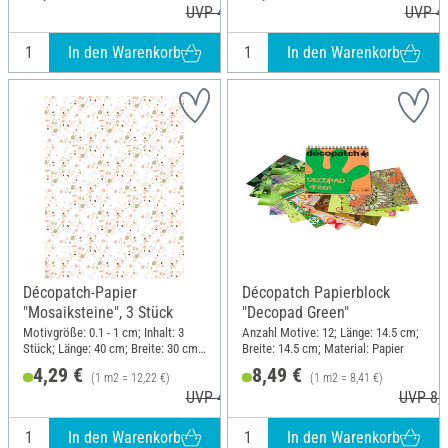
UVP 4,60 €
UVP 4,
In den Warenkorb
In den Warenkorb
Décopatch-Papier
Décopatch Papierblock
"Mosaiksteine", 3 Stück
"Decopad Green"
Motivgröße: 0.1 - 1 cm; Inhalt: 3
Anzahl Motive: 12; Länge: 14.5 cm;
Stück; Länge: 40 cm; Breite: 30 cm;
Breite: 14.5 cm; Material: Papier
Material: Papier
4,29 €
8,49 €
(1 m2 = 12,22 €)
(1 m2 = 8,41 €)
UVP 4,60 €
UVP 8,7
In den Warenkorb
In den Warenkorb