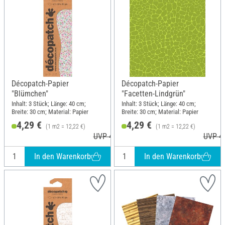
Décopatch-Papier
Décopatch-Papier
"Blümchen"
"Facetten-Lindgrün"
Inhalt: 3 Stück; Länge: 40 cm;
Inhalt: 3 Stück; Länge: 40 cm;
Breite: 30 cm; Material: Papier
Breite: 30 cm; Material: Papier
4,29 €
4,29 €
(1 m2 = 12,22 €)
(1 m2 = 12,22 €)
UVP 4,60 €
UVP 4,
In den Warenkorb
In den Warenkorb