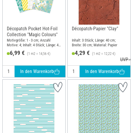
Décopatch Pocket Hot-Foil
Décopatch-Papier "Clay"
Collection "Magic Colours"
Motivgröße: 1 - 3 cm; Anzahl
Inhalt: 3 Stück; Länge: 40 cm;
Motive: 4; Inhalt: 4 Stück; Länge: 40
Breite: 30 cm; Material: Papier
cm; Breite: 30 cm; Material: Papier
6,99 €
4,29 €
(1 m2 = 14,56 €)
(1 m2 = 12,22 €)
UVP 4,
In den Warenkorb
In den Warenkorb