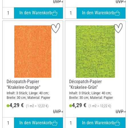
UVP 4,60 €
UVP 4,
In den Warenkorb
In den Warenkorb
Décopatch-Papier
Décopatch-Papier
"Krakelee-Orange"
"Krakelee-Grün"
Inhalt: 3 Stück; Länge: 40 cm;
Inhalt: 3 Stück; Länge: 40 cm;
Breite: 30 cm; Material: Papier
Breite: 30 cm; Material: Papier
4,29 €
4,29 €
(1 m2 = 12,22 €)
(1 m2 = 12,22 €)
UVP 4,60 €
UVP 4,
In den Warenkorb
In den Warenkorb