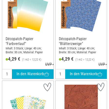
Décopatch-Papier
Décopatch-Papier
"Farbverlauf"
"Blätterzweige"
Inhalt: 3 Stück; Länge: 40 cm;
Inhalt: 3 Stück; Länge: 40 cm;
Breite: 30 cm; Material: Papier
Breite: 30 cm; Material: Papier
4,29 €
4,29 €
(1 m2 = 12,22 €)
(1 m2 = 12,22 €)
UVP 4,60 €
UVP 4,
In den Warenkorb
In den Warenkorb