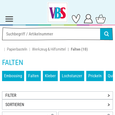
Papierbasteln
Werkzeug & Hilfsmittel
Falten
(10)
FALTEN
Embossing
Falten
Kleber
Lochstanzer
Prickeln
Quil
FILTER
SORTIEREN