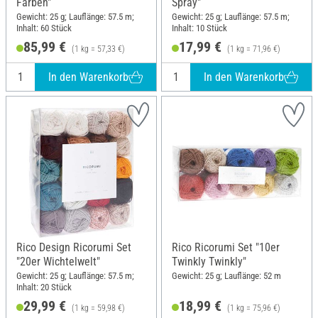
Farben"
Spray"
Gewicht: 25 g; Lauflänge: 57.5 m;
Gewicht: 25 g; Lauflänge: 57.5 m;
Inhalt: 60 Stück
Inhalt: 10 Stück
85,99 €
17,99 €
(1 kg = 57,33 €)
(1 kg = 71,96 €)
In den Warenkorb
In den Warenkorb
Rico Design Ricorumi Set
Rico Ricorumi Set "10er
"20er Wichtelwelt"
Twinkly Twinkly"
Gewicht: 25 g; Lauflänge: 57.5 m;
Gewicht: 25 g; Lauflänge: 52 m
Inhalt: 20 Stück
29,99 €
18,99 €
(1 kg = 59,98 €)
(1 kg = 75,96 €)