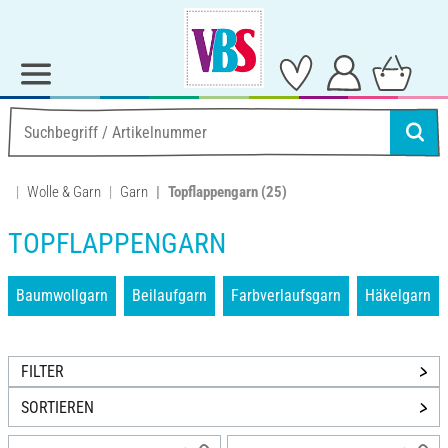
Wolle & Garn
Garn
Topflappengarn
(25)
TOPFLAPPENGARN
Baumwollgarn
Beilaufgarn
Farbverlaufsgarn
Häkelgarn
FILTER
SORTIEREN