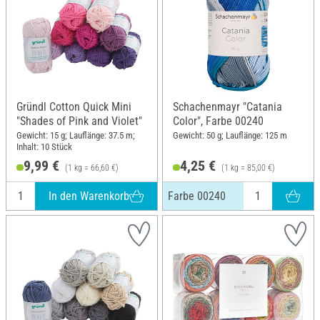
Gründl Cotton Quick Mini
Schachenmayr "Catania
"Shades of Pink and Violet"
Color", Farbe 00240
Gewicht: 15 g; Lauflänge: 37.5 m;
Gewicht: 50 g; Lauflänge: 125 m
Inhalt: 10 Stück
9,99 €
4,25 €
(1 kg = 66,60 €)
(1 kg = 85,00 €)
In den Warenkorb
Farbe 00240