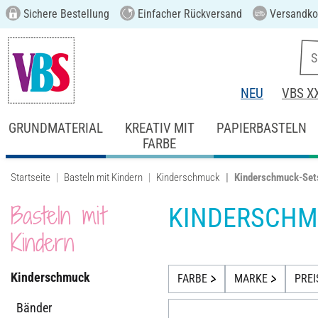
Sichere Bestellung
Einfacher Rückversand
Versandkos
NEU
VBS X
GRUNDMATERIAL
KREATIV MIT
PAPIERBASTELN
FARBE
Startseite
Basteln mit Kindern
Kinderschmuck
Kinderschmuck-Set
Basteln mit
KINDERSCHM
Kindern
Kinderschmuck
FARBE
MARKE
PREI
Bänder