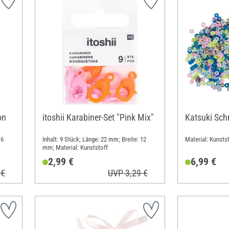
on
itoshii Karabiner-Set "Pink Mix"
Katsuki Sc
16
Inhalt: 9 Stück; Länge: 22 mm; Breite: 12
Material: Kunstst
mm; Material: Kunststoff
2,99 €
6,99 €
 €
UVP 3,29 €