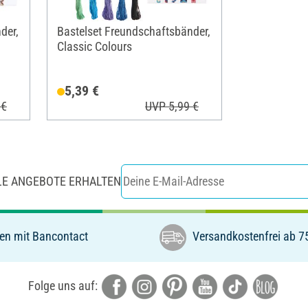
der,
Bastelset Freundschaftsbänder,
Classic Colours
5,39 €
 €
UVP 5,99 €
LE ANGEBOTE ERHALTEN
en mit Bancontact
Versandkostenfrei ab 7
Folge uns auf: