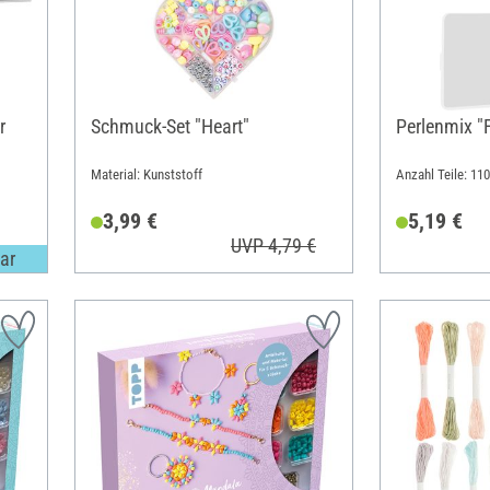
r
Schmuck-Set "Heart"
Perlenmix "
Material: Kunststoff
Anzahl Teile: 110
3,99 €
5,19 €
UVP 4,79 €
ar