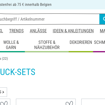
tenfrei ab 75 € innerhalb Belgien
XL
TRENDS
ANLÄSSE
IDEEN & ANLEITUNGEN
MA
WOLLE &
STOFFE &
DEKORIEREN
SCHM
GARN
NÄHZUBEHÖR
s
(22)
UCK-SETS
S