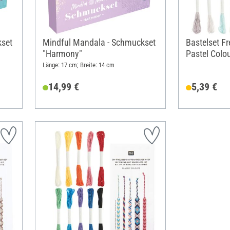
kset
Mindful Mandala - Schmuckset
Bastelset F
"Harmony"
Pastel Colo
Länge: 17 cm; Breite: 14 cm
14,99 €
5,39 €