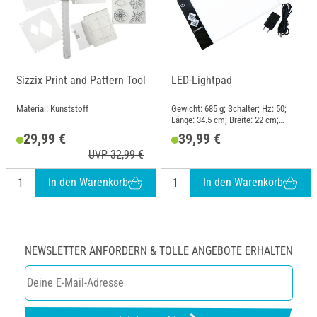
Sizzix Print and Pattern Tool
LED-Lightpad
Material: Kunststoff
Gewicht: 685 g; Schalter; Hz: 50;
Länge: 34.5 cm; Breite: 22 cm;
Höhe: 1 cm; Material: Glas,
29,99 €
39,99 €
Kunststoff
UVP 32,99 €
In den Warenkorb
In den Warenkorb
NEWSLETTER ANFORDERN & TOLLE ANGEBOTE ERHALTEN