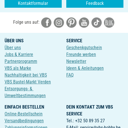
Kontaktformular
Feedback
Folge uns auf:
ÜBER UNS
SERVICE
Über uns
Geschenkgutschein
Jobs & Karriere
Freunde werben
Partnerprogramm
Newsletter
VBS als Marke
Ideen & Anleitungen
Nachhaltigkeit bei VBS
FAQ
VBS Bastel-Markt Verden
Entsorgungs- &
Umweltbestimmungen
EINFACH BESTELLEN
DEIN KONTAKT ZUM VBS
Online-Bestellschein
SERVICE
Versandbedingungen
Tel.: +32 50 89 35 27
Zahlungsinformationen
E-Mail: service@vbs-hobby.be