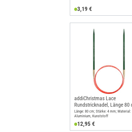
3,19 €
addiChristmas Lace
Rundstricknadel, Länge 80 
Stärke 4
Länge: 80 cm; Stärke: 4 mm; Material:
Aluminium, Kunststoff
12,95 €