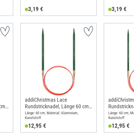
3,19 €
3,19 €
addiChristmas Lace
addiChristm
cm,
Rundstricknadel, Länge 60 cm,
Rundstrickn
Stärke 5
Stärke 4
Länge: 60 cm; Material: Aluminium,
Länge: 60 cm; Ma
Kunststoff
Kunststoff
12,95 €
12,95 €