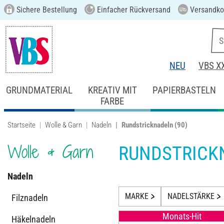
Sichere Bestellung
Einfacher Rückversand
Versandkos
NEU
VBS X
GRUNDMATERIAL
KREATIV MIT
PAPIERBASTELN
FARBE
Startseite
Wolle & Garn
Nadeln
Rundstricknadeln
(90)
Wolle & Garn
RUNDSTRICK
Nadeln
MARKE
NADELSTÄRKE
Filznadeln
Monats-Hit
Häkelnadeln