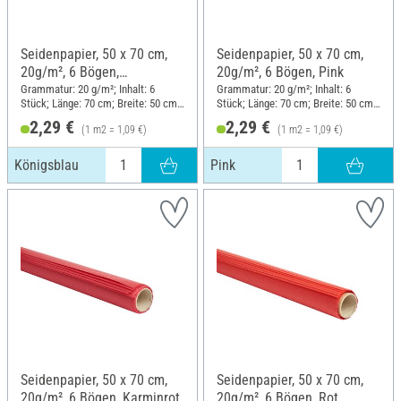
Seidenpapier, 50 x 70 cm,
Seidenpapier, 50 x 70 cm,
20g/m², 6 Bögen,
20g/m², 6 Bögen, Pink
Königsblau
Grammatur: 20 g/m²; Inhalt: 6
Grammatur: 20 g/m²; Inhalt: 6
Stück; Länge: 70 cm; Breite: 50 cm;
Stück; Länge: 70 cm; Breite: 50 cm;
Material: Papier
Material: Papier
2,29 €
2,29 €
(1 m2 = 1,09 €)
(1 m2 = 1,09 €)
Königsblau
Pink
Seidenpapier, 50 x 70 cm,
Seidenpapier, 50 x 70 cm,
20g/m², 6 Bögen, Karminrot
20g/m², 6 Bögen, Rot