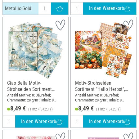
In den Warenkorb
Metallic-Gold
Ciao Bella Motiv-
Motiv-Strohseiden
Strohseiden Sortiment
Sortiment "Hallo Herbst",
"Edge of the Ocean", 8er-Set
8er-Set
Anzahl Motive: 8; Säurefrei;
Anzahl Motive: 8; Säurefrei;
Grammatur: 28 g/m²; Inhalt: 8
Grammatur: 28 g/m²; Inhalt: 8
Stück; DIN Format A5
Stück; Material: Papier
8,49 €
8,49 €
(1 m2 = 34,23 €)
(1 m2 = 34,23 €)
In den Warenkorb
In den Warenkorb