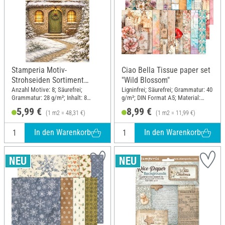
Stamperia Motiv-
Ciao Bella Tissue paper set
Strohseiden Sortiment
"Wild Blossom"
"Silent Night", DIN A6, 8er
Anzahl Motive: 8; Säurefrei;
Ligninfrei; Säurefrei; Grammatur: 40
Grammatur: 28 g/m²; Inhalt: 8
g/m²; DIN Format A5; Material:
Set
Stück; DIN Format A6; Material:
Papier
5,99 €
8,99 €
(1 m2 = 48,31 €)
(1 m2 = 11,99 €)
Papier
In den Warenkorb
In den Warenkorb