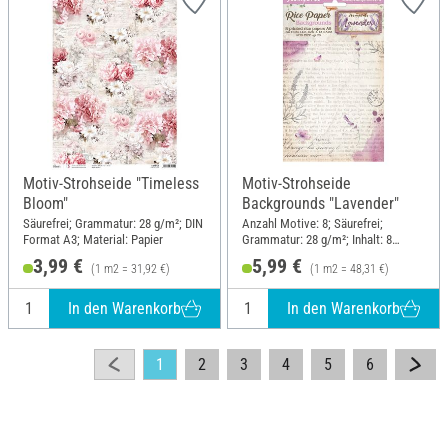
Motiv-Strohseide "Timeless
Motiv-Strohseide
Bloom"
Backgrounds "Lavender"
Säurefrei; Grammatur: 28 g/m²; DIN
Anzahl Motive: 8; Säurefrei;
Format A3; Material: Papier
Grammatur: 28 g/m²; Inhalt: 8
Stück; DIN Format A6; Material:
3,99 €
5,99 €
(1 m2 = 31,92 €)
(1 m2 = 48,31 €)
Papier
In den Warenkorb
In den Warenkorb
1
2
3
4
5
6