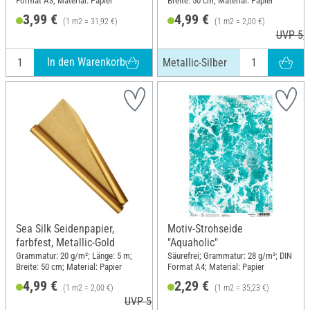
Format A3; Material: Papier
Breite: 50 cm; Material: Papier
3,99 €
4,99 €
(1 m2 = 31,92 €)
(1 m2 = 2,00 €)
UVP 5,9
In den Warenkorb
Metallic-Silber
Sea Silk Seidenpapier,
Motiv-Strohseide
farbfest, Metallic-Gold
"Aquaholic"
Grammatur: 20 g/m²; Länge: 5 m;
Säurefrei; Grammatur: 28 g/m²; DIN
Breite: 50 cm; Material: Papier
Format A4; Material: Papier
4,99 €
2,29 €
(1 m2 = 2,00 €)
(1 m2 = 35,23 €)
UVP 5,99 €