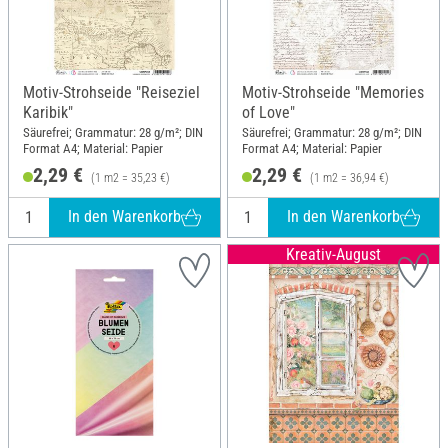
Motiv-Strohseide "Reiseziel
Motiv-Strohseide "Memories
Karibik"
of Love"
Säurefrei; Grammatur: 28 g/m²; DIN
Säurefrei; Grammatur: 28 g/m²; DIN
Format A4; Material: Papier
Format A4; Material: Papier
2,29 €
2,29 €
(1 m2 = 35,23 €)
(1 m2 = 36,94 €)
In den Warenkorb
In den Warenkorb
Kreativ-August