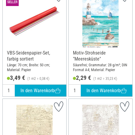
VBS-Seidenpapier-Set,
Motiv-Strohseide
farbig sortiert
"Meeresküste"
Länge: 70 cm; Breite: 50 cm;
Säurefrei; Grammatur: 28 g/m²; DIN
Material: Papier
Format A4; Material: Papier
3,49 €
2,29 €
(1 m2 = 0,38 €)
(1 m2 = 35,23 €)
In den Warenkorb
In den Warenkorb