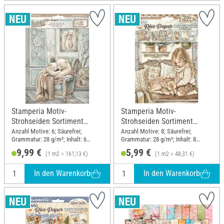
Stamperia Motiv-
Stamperia Motiv-
Strohseiden Sortiment
Strohseiden Sortiment
"White Christmas", DIN A4 ,
"White Christmas", DIN A6,
Anzahl Motive: 6; Säurefrei;
Anzahl Motive: 8; Säurefrei;
Grammatur: 28 g/m²; Inhalt: 6
Grammatur: 28 g/m²; Inhalt: 8
6er-Set
8er Set
Stück; DIN Format A4; Material:
Stück; DIN Format A6; Material:
9,99 €
5,99 €
(1 m2 = 161,13 €)
(1 m2 = 48,31 €)
Papier
Papier
In den Warenkorb
In den Warenkorb