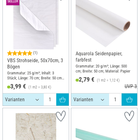
(1)
Aquarola Seidenpapier,
farbfest
VBS Strohseide, 50x70cm, 3
Grammatur: 20 g/m²; Länge: 500
Bögen
cm; Breite: 50 cm; Material: Papier
Grammatur: 25 g/m²; Inhalt: 3
Stück; Länge: 70 cm; Breite: 50 cm;
2,79 €
(1 m2 = 1,12 €)
Material: Maulbeerbaumfasern
3,99 €
UVP 3,6
(1 m2 = 3,80 €)