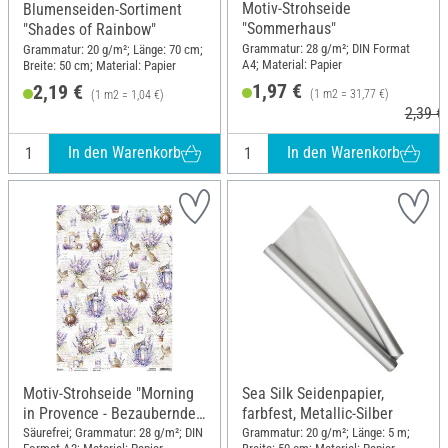
Motiv-Strohseide
Blumenseiden-Sortiment
"Sommerhaus"
"Shades of Rainbow"
Grammatur: 28 g/m²; DIN Format
Grammatur: 20 g/m²; Länge: 70 cm;
A4; Material: Papier
Breite: 50 cm; Material: Papier
1,97 €
2,19 €
(1 m2 = 31,77 €)
(1 m2 = 1,04 €)
2,39 €
In den Warenkorb
In den Warenkorb
Motiv-Strohseide "Morning
Sea Silk Seidenpapier,
in Provence - Bezaubernde
farbfest, Metallic-Silber
Landschaft",
Säurefrei; Grammatur: 28 g/m²; DIN
Grammatur: 20 g/m²; Länge: 5 m;