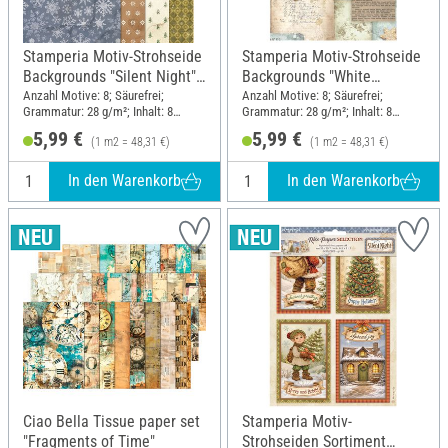
Stamperia Motiv-Strohseide
Stamperia Motiv-Strohseide
Backgrounds "Silent Night",
Backgrounds "White
DIN A6, 8er Set
Christmas", DIN A6, 8er Set
Anzahl Motive: 8; Säurefrei;
Anzahl Motive: 8; Säurefrei;
Grammatur: 28 g/m²; Inhalt: 8
Grammatur: 28 g/m²; Inhalt: 8
Stück; DIN Format A6; Material:
Stück; DIN Format A6; Material:
5,99 €
5,99 €
(1 m2 = 48,31 €)
(1 m2 = 48,31 €)
Papier
Papier
In den Warenkorb
In den Warenkorb
Ciao Bella Tissue paper set
Stamperia Motiv-
"Fragments of Time"
Strohseiden Sortiment