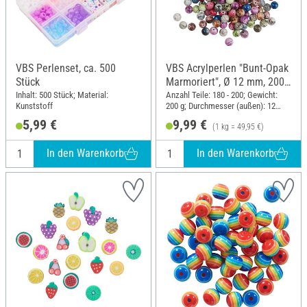
VBS Perlenset, ca. 500
VBS Acrylperlen "Bunt-Opak
Stück
Marmoriert", Ø 12 mm, 200
g
Inhalt: 500 Stück; Material:
Anzahl Teile: 180 - 200; Gewicht:
Kunststoff
200 g; Durchmesser (außen): 12
mm; Material: Acryl
5,99 €
9,99 €
(1 kg = 49,95 €)
In den Warenkorb
In den Warenkorb