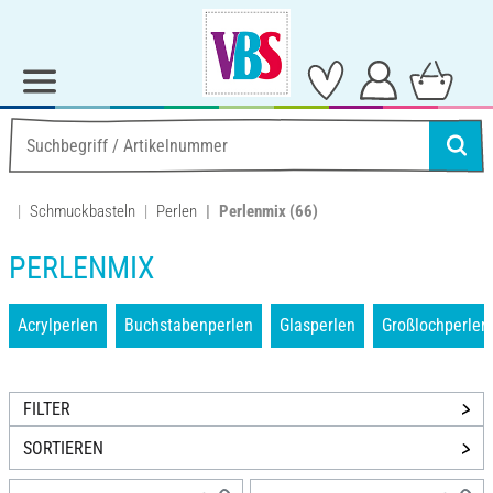
Schmuckbasteln
Perlen
Perlenmix
(66)
PERLENMIX
Acrylperlen
Buchstabenperlen
Glasperlen
Großlochperlen
FILTER
SORTIEREN