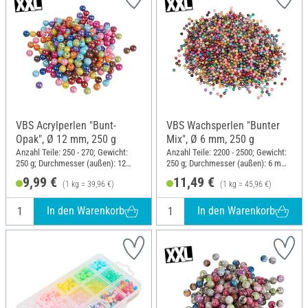
VBS Acrylperlen "Bunt-
VBS Wachsperlen "Bunter
Opak", Ø 12 mm, 250 g
Mix", Ø 6 mm, 250 g
Anzahl Teile: 250 - 270; Gewicht:
Anzahl Teile: 2200 - 2500; Gewicht:
250 g; Durchmesser (außen): 12
250 g; Durchmesser (außen): 6 mm;
mm; Material: Acryl
Material: Kunststoff
9,99 €
11,49 €
(1 kg = 39,96 €)
(1 kg = 45,96 €)
In den Warenkorb
In den Warenkorb