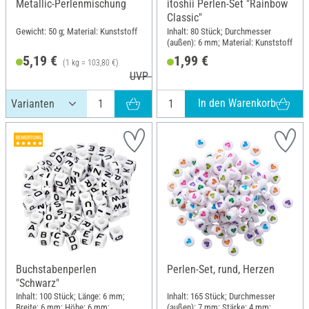
Metallic-Perlenmischung
itoshii Perlen-Set "Rainbow
Classic"
Gewicht: 50 g; Material: Kunststoff
Inhalt: 80 Stück; Durchmesser
(außen): 6 mm; Material: Kunststoff
5,19 €
1,99 €
(1 kg = 103,80 €)
UVP 6,95 €
In den Warenkorb
Buchstabenperlen
Perlen-Set, rund, Herzen
"Schwarz"
Inhalt: 100 Stück; Länge: 6 mm;
Inhalt: 165 Stück; Durchmesser
Breite: 6 mm; Höhe: 6 mm;
(außen): 7 mm; Stärke: 4 mm;