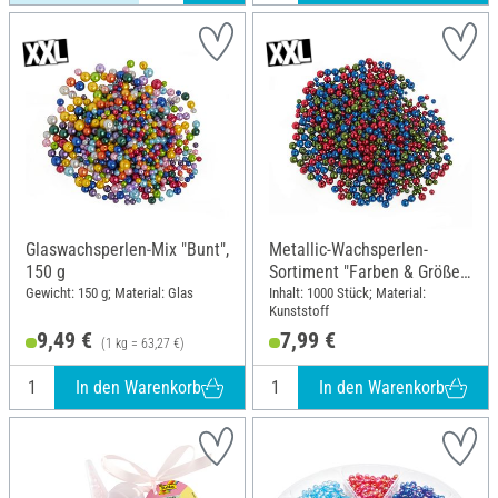
Glaswachsperlen-Mix "Bunt",
Metallic-Wachsperlen-
150 g
Sortiment "Farben & Größen
Mix", 1.000 Stück
Gewicht: 150 g; Material: Glas
Inhalt: 1000 Stück; Material:
Kunststoff
9,49 €
7,99 €
(1 kg = 63,27 €)
In den Warenkorb
In den Warenkorb