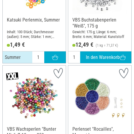
Katsuki Perlenmix, Summer
VBS Buchstabenperlen
"Weiß", 175 g
Inhalt: 100 Stück; Durchmesser
Gewicht: 175 g; Länge: 6 mm;
(außen): 5 mm; Stärke: 1 mm;
Breite: 6 mm; Material: Kunststoff
Material: Gummi
1,49 €
12,49 €
(1 kg = 71,37 €)
In den Warenkorb
Summer
VBS Wachsperlen "Bunter
Perlenset "Rocailles",