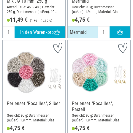
Mix", Ø 10 mm, 250 g
Mermaid
Anzahl Teile: 460 - 480; Gewicht:
Gewicht: 90 g; Durchmesser
250 g; Durchmesser (außen): 10
(außen): 1.9 mm; Material: Glas
mm; Material: Kunststoff
11,49 €
4,75 €
(1 kg = 45,96 €)
In den Warenkorb
Mermaid
Perlenset "Rocailles", Silber
Perlenset "Rocailles",
Pastell
Gewicht: 90 g; Durchmesser
Gewicht: 90 g; Durchmesser
(außen): 1.9 mm; Material: Glas
(außen): 1.9 mm; Material: Glas
4,75 €
4,75 €