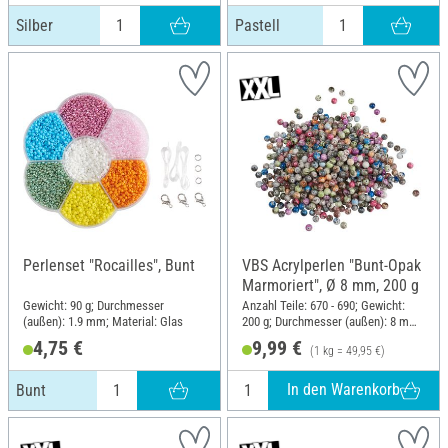
Silber
Pastell
Perlenset "Rocailles", Bunt
VBS Acrylperlen "Bunt-Opak
Marmoriert", Ø 8 mm, 200 g
Gewicht: 90 g; Durchmesser
Anzahl Teile: 670 - 690; Gewicht:
(außen): 1.9 mm; Material: Glas
200 g; Durchmesser (außen): 8 mm;
Material: Acryl
4,75 €
9,99 €
(1 kg = 49,95 €)
In den Warenkorb
Bunt