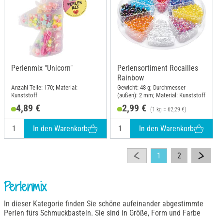
Perlenmix "Unicorn"
Perlensortiment Rocailles
Rainbow
Anzahl Teile: 170; Material:
Gewicht: 48 g; Durchmesser
Kunststoff
(außen): 2 mm; Material: Kunststoff
4,89 €
2,99 €
(1 kg = 62,29 €)
In den Warenkorb
In den Warenkorb
1
2
Perlenmix
In dieser Kategorie finden Sie schöne aufeinander abgestimmte
Perlen fürs Schmuckbasteln. Sie sind in Größe, Form und Farbe