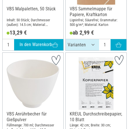
VBS Malpaletten, 50 Stück
VBS Sammelmappe für
Papiere, Kraftkarton
Inhalt: 50 Stück; Durchmesser
Ligninfrei; Säurefrei; Grammatur:
(außen): 14.5 cm; Material:
500 g/m²; Material: Karton
Kunststoff
13,29 €
ab 2,99 €
In den Warenkorb
VBS Anrührbecher für
KREUL Durchschreibepapier,
Gießpulver
10 Blatt
Füllmenge: 700 ml; Durchmesser
Länge: 42 cm; Breite: 30 cm;