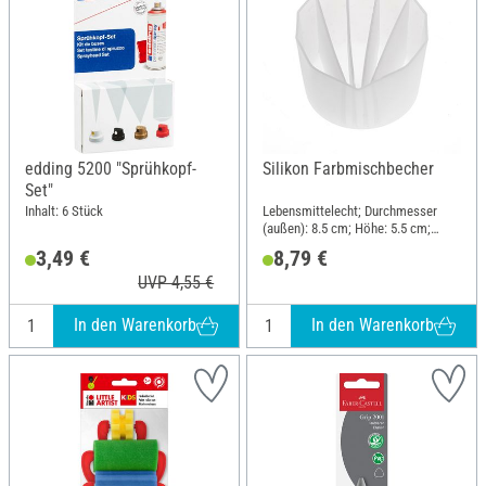
edding 5200 "Sprühkopf-
Silikon Farbmischbecher
Set"
Inhalt: 6 Stück
Lebensmittelecht; Durchmesser
(außen): 8.5 cm; Höhe: 5.5 cm;
Material: Silikon
3,49 €
8,79 €
UVP 4,55 €
In den Warenkorb
In den Warenkorb