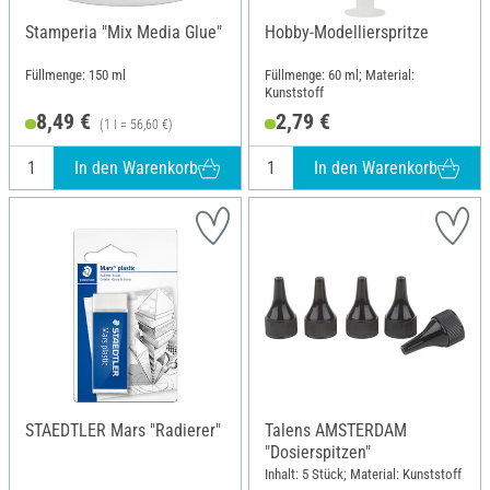
Stamperia "Mix Media Glue"
Hobby-Modellierspritze
Füllmenge: 150 ml
Füllmenge: 60 ml; Material:
Kunststoff
8,49 €
2,79 €
(1 l = 56,60 €)
In den Warenkorb
In den Warenkorb
STAEDTLER Mars "Radierer"
Talens AMSTERDAM
"Dosierspitzen"
Inhalt: 5 Stück; Material: Kunststoff