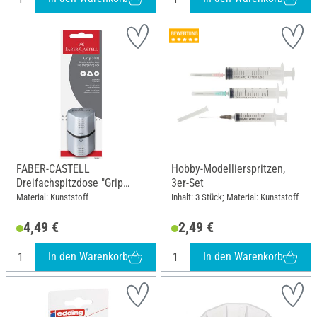
FABER-CASTELL
Hobby-Modellierspritzen,
Dreifachspitzdose "Grip
3er-Set
2001"
Material: Kunststoff
Inhalt: 3 Stück; Material: Kunststoff
4,49 €
2,49 €
In den Warenkorb
In den Warenkorb