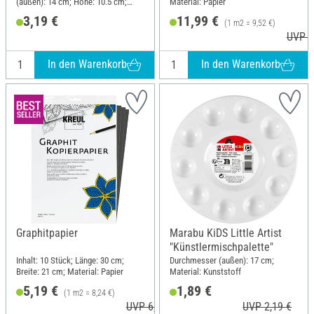
(außen): 14 cm; Höhe: 10.5 cm;
Material: Papier
Material: Polyvinylchlorid (PVC)
3,19 €
11,99 €
(1 m2 = 9,52 €)
UVP 1
In den Warenkorb
In den Warenkorb
Graphitpapier
Marabu KiDS Little Artist
"Künstlermischpalette"
Inhalt: 10 Stück; Länge: 30 cm;
Durchmesser (außen): 17 cm;
Breite: 21 cm; Material: Papier
Material: Kunststoff
5,19 €
1,89 €
(1 m2 = 8,24 €)
UVP 6,29 €
UVP 2,19 €