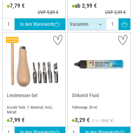
7,79 €
ab 2,99 €
UVP 9,89 €
UVP 3,99 €
In den Warenkorb
Linolmesser-Set
Silikonöl Fluid
Anzahl Teile: 7; Material: Holz,
Füllmenge: 30 ml
Metall
7,99 €
3,29 €
(1 l = 109,67 €)
In den Warenkorb
In den Warenkorb