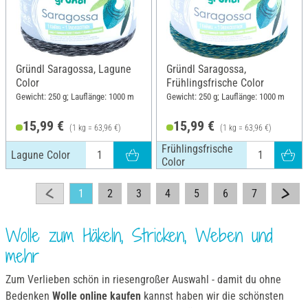
Gründl Saragossa, Lagune
Gründl Saragossa,
Color
Frühlingsfrische Color
Gewicht: 250 g; Lauflänge: 1000 m
Gewicht: 250 g; Lauflänge: 1000 m
15,99 €
15,99 €
(1 kg = 63,96 €)
(1 kg = 63,96 €)
Frühlingsfrische
Lagune Color
Color
1
2
3
4
5
6
7
Wolle zum Häkeln, Stricken, Weben und
mehr
Zum Verlieben schön in riesengroßer Auswahl - damit du ohne
Bedenken
Wolle online kaufen
kannst haben wir die schönsten