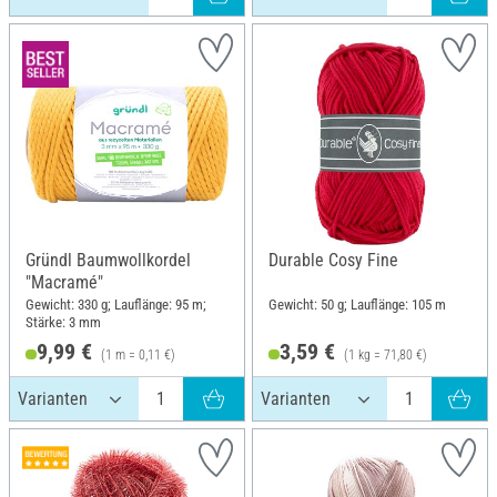
Gründl Baumwollkordel
Durable Cosy Fine
"Macramé"
Gewicht: 330 g; Lauflänge: 95 m;
Gewicht: 50 g; Lauflänge: 105 m
Stärke: 3 mm
9,99 €
3,59 €
(1 m = 0,11 €)
(1 kg = 71,80 €)