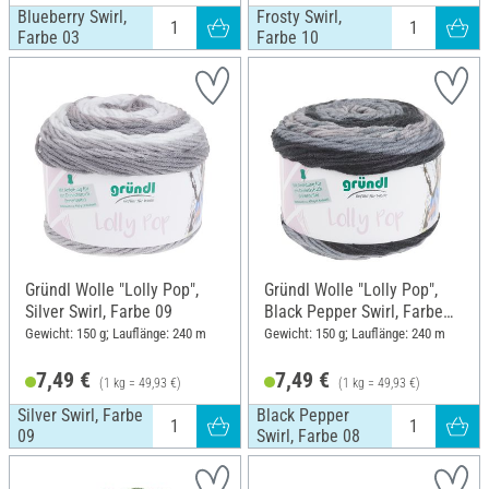
Blueberry Swirl,
Frosty Swirl,
Farbe 03
Farbe 10
Gründl Wolle "Lolly Pop",
Gründl Wolle "Lolly Pop",
Silver Swirl, Farbe 09
Black Pepper Swirl, Farbe
08
Gewicht: 150 g; Lauflänge: 240 m
Gewicht: 150 g; Lauflänge: 240 m
7,49 €
7,49 €
(1 kg = 49,93 €)
(1 kg = 49,93 €)
Silver Swirl, Farbe
Black Pepper
09
Swirl, Farbe 08