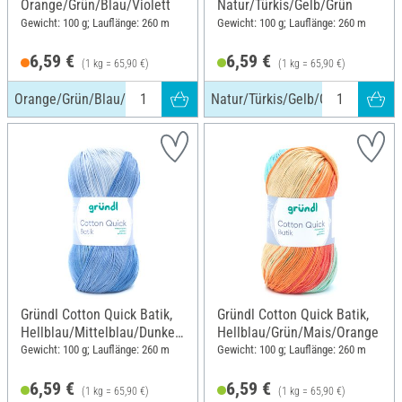
Orange/Grün/Blau/Violett
Natur/Türkis/Gelb/Grün
Gewicht: 100 g; Lauflänge: 260 m
Gewicht: 100 g; Lauflänge: 260 m
6,59 €
6,59 €
(1 kg = 65,90 €)
(1 kg = 65,90 €)
Orange/Grün/Blau/Violett
Natur/Türkis/Gelb/Grün
Gründl Cotton Quick Batik,
Gründl Cotton Quick Batik,
Hellblau/Mittelblau/Dunkel
Hellblau/Grün/Mais/Orange
blau
Gewicht: 100 g; Lauflänge: 260 m
Gewicht: 100 g; Lauflänge: 260 m
6,59 €
6,59 €
(1 kg = 65,90 €)
(1 kg = 65,90 €)