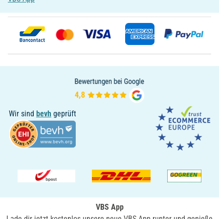
Wir sind
bevh
geprüft
VBS App
Lade dir jetzt kostenlos unsere neue VBS App runter und genieße