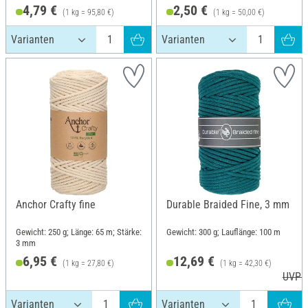
4,79 €
2,50 €
(1 kg = 95,80 €)
(1 kg = 50,00 €)
Anchor Crafty fine
Durable Braided Fine, 3 mm
Gewicht: 250 g; Länge: 65 m; Stärke:
Gewicht: 300 g; Lauflänge: 100 m
3 mm
6,95 €
12,69 €
(1 kg = 27,80 €)
(1 kg = 42,30 €)
UVP 1