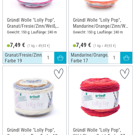
Gründl Wolle "Lolly Pop",
Gründl Wolle "Lolly Pop",
Granat/Fresie/Zinn/Weiß,
Mandarine/Orange/Zinn/We
Farbe 19
iß, Farbe 17
Gewicht: 150 g; Lauflänge: 240 m
Gewicht: 150 g; Lauflänge: 240 m
7,49 €
7,49 €
(1 kg = 49,93 €)
(1 kg = 49,93 €)
Granat/Fresie/Zinn/Weiß,
Mandarine/Orange/Zinn/Weiß,
Farbe 19
Farbe 17
Gründl Wolle "Lolly Pop",
Gründl Wolle "Lolly Pop",