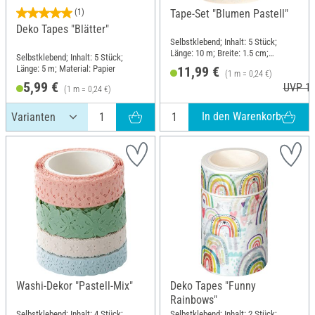
(1)
Tape-Set "Blumen Pastell"
Deko Tapes "Blätter"
Selbstklebend; Inhalt: 5 Stück;
Länge: 10 m; Breite: 1.5 cm;
Selbstklebend; Inhalt: 5 Stück;
Material: Papier
Länge: 5 m; Material: Papier
11,99 €
(1 m = 0,24 €)
5,99 €
UVP 12
(1 m = 0,24 €)
In den Warenkorb
Washi-Dekor "Pastell-Mix"
Deko Tapes "Funny
Rainbows"
Selbstklebend; Inhalt: 4 Stück;
Selbstklebend; Inhalt: 2 Stück;