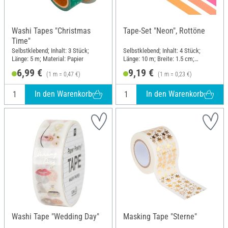
Washi Tapes "Christmas
Tape-Set "Neon", Rottöne
Time"
Selbstklebend; Inhalt: 3 Stück;
Selbstklebend; Inhalt: 4 Stück;
Länge: 5 m; Material: Papier
Länge: 10 m; Breite: 1.5 cm;
Material: Papier
6,99 €
9,19 €
(1 m = 0,47 €)
(1 m = 0,23 €)
In den Warenkorb
In den Warenkorb
Washi Tape "Wedding Day"
Masking Tape "Sterne"