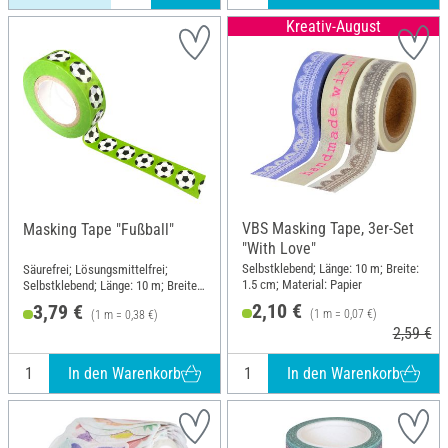
Kreativ-August
VBS Masking Tape, 3er-Set
Masking Tape "Fußball"
"With Love"
Selbstklebend; Länge: 10 m; Breite:
Säurefrei; Lösungsmittelfrei;
1.5 cm; Material: Papier
Selbstklebend; Länge: 10 m; Breite:
15 mm; Material: Papier
2,10 €
3,79 €
(1 m = 0,07 €)
(1 m = 0,38 €)
2,59 €
In den Warenkorb
In den Warenkorb