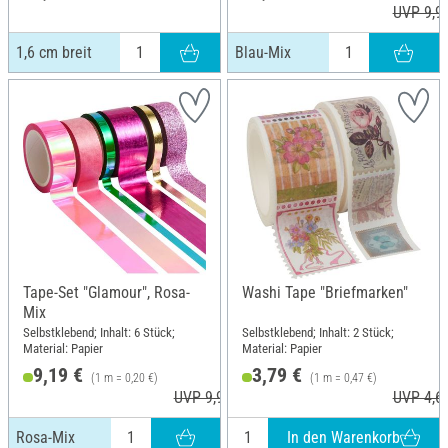
UVP 9,9
1,6 cm breit
Blau-Mix
Tape-Set "Glamour", Rosa-
Washi Tape "Briefmarken"
Mix
Selbstklebend; Inhalt: 6 Stück;
Selbstklebend; Inhalt: 2 Stück;
Material: Papier
Material: Papier
9,19 €
3,79 €
(1 m = 0,20 €)
(1 m = 0,47 €)
UVP 9,99 €
UVP 4,6
In den Warenkorb
Rosa-Mix