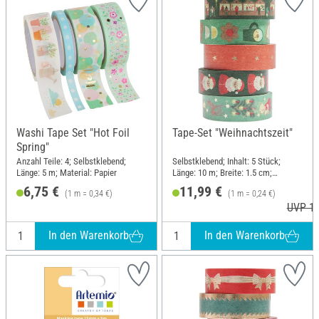
Washi Tape Set "Hot Foil
Tape-Set "Weihnachtszeit"
Spring"
Anzahl Teile: 4; Selbstklebend;
Selbstklebend; Inhalt: 5 Stück;
Länge: 5 m; Material: Papier
Länge: 10 m; Breite: 1.5 cm;
Material: Papier
6,75 €
11,99 €
(1 m = 0,34 €)
(1 m = 0,24 €)
UVP 12
In den Warenkorb
In den Warenkorb