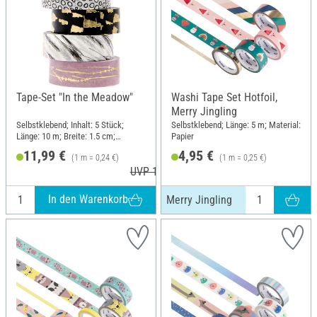
Tape-Set "In the Meadow"
Washi Tape Set Hotfoil,
Merry Jingling
Selbstklebend; Inhalt: 5 Stück;
Selbstklebend; Länge: 5 m; Material:
Länge: 10 m; Breite: 1.5 cm;
Papier
Material: Papier
11,99 €
4,95 €
(1 m = 0,24 €)
(1 m = 0,25 €)
UVP 12,99 €
In den Warenkorb
Merry Jingling