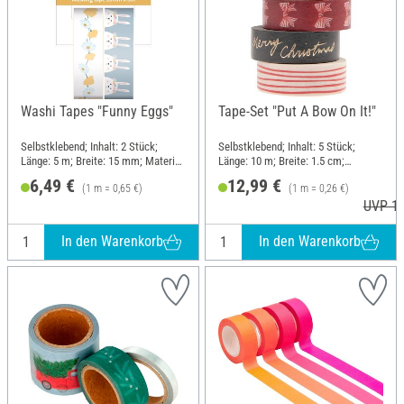
Washi Tapes "Funny Eggs"
Tape-Set "Put A Bow On It!"
Selbstklebend; Inhalt: 2 Stück;
Selbstklebend; Inhalt: 5 Stück;
Länge: 5 m; Breite: 15 mm; Material:
Länge: 10 m; Breite: 1.5 cm;
Papier
Material: Papier
6,49 €
12,99 €
(1 m = 0,65 €)
(1 m = 0,26 €)
UVP 14
In den Warenkorb
In den Warenkorb