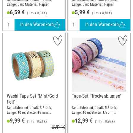
Länge: 5 m; Material: Papier
Länge: 5 m; Material: Papier
6,59 €
5,99 €
(1 m = 0,33 €)
(1 m = 0,60 €)
In den Warenkorb
In den Warenkorb
Washi Tape Set "Mint/Gold
Tape-Set "Trockenblumen"
Foil"
Selbstklebend; Inhalt: 3 Stück;
Selbstklebend; Inhalt: 5 Stück;
Länge: 10 m; Breite: 15 mm;
Länge: 10 m; Breite: 1.5 cm;
Material: Papier
Material: Papier
9,99 €
12,99 €
(1 m = 0,33 €)
(1 m = 0,26 €)
UVP 10,99 €