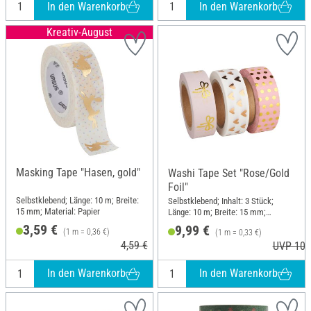
In den Warenkorb
In den Warenkorb
Kreativ-August
Masking Tape "Hasen, gold"
Washi Tape Set "Rose/Gold
Foil"
Selbstklebend; Länge: 10 m; Breite:
Selbstklebend; Inhalt: 3 Stück;
15 mm; Material: Papier
Länge: 10 m; Breite: 15 mm;
Material: Papier
3,59 €
9,99 €
(1 m = 0,36 €)
(1 m = 0,33 €)
4,59 €
UVP 10,
In den Warenkorb
In den Warenkorb