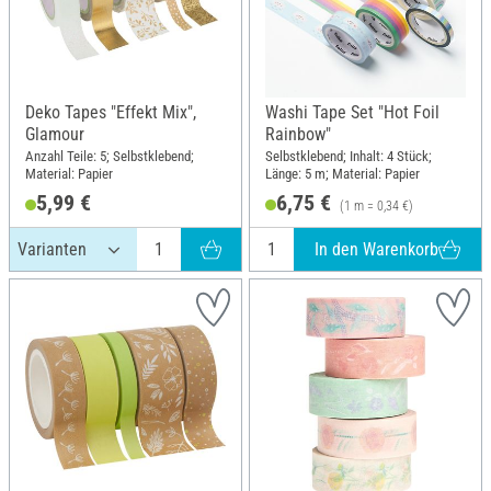
Deko Tapes "Effekt Mix",
Washi Tape Set "Hot Foil
Glamour
Rainbow"
Anzahl Teile: 5; Selbstklebend;
Selbstklebend; Inhalt: 4 Stück;
Material: Papier
Länge: 5 m; Material: Papier
5,99 €
6,75 €
(1 m = 0,34 €)
In den Warenkorb