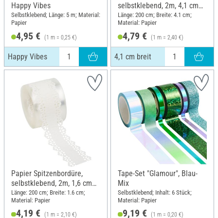
Happy Vibes
selbstklebend, 2m, 4,1 cm
breit
Selbstklebend; Länge: 5 m; Material:
Länge: 200 cm; Breite: 4.1 cm;
Papier
Material: Papier
4,95 €
4,79 €
(1 m = 0,25 €)
(1 m = 2,40 €)
Happy Vibes
4,1 cm breit
Papier Spitzenbordüre,
Tape-Set "Glamour", Blau-
selbstklebend, 2m, 1,6 cm
Mix
breit
Länge: 200 cm; Breite: 1.6 cm;
Selbstklebend; Inhalt: 6 Stück;
Material: Papier
Material: Papier
4,19 €
9,19 €
(1 m = 2,10 €)
(1 m = 0,20 €)