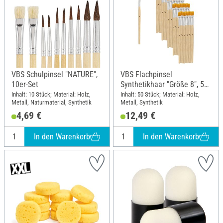
VBS Schulpinsel "NATURE",
VBS Flachpinsel
10er-Set
Synthetikhaar "Größe 8", 50
Stück
Inhalt: 10 Stück; Material: Holz,
Inhalt: 50 Stück; Material: Holz,
Metall, Naturmaterial, Synthetik
Metall, Synthetik
4,69 €
12,49 €
In den Warenkorb
In den Warenkorb