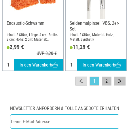
Encaustic-Schwamm
Seidenmalpinsel, VBS, 2er-
Set
Inhalt: 2 Stück; Länge: 4 cm; Breite:
Inhalt: 2 Stück; Material: Holz,
2 cm; Höhe: 2 cm; Material:
Metall, Synthetik
Polyurethane (PU)
2,99 €
11,29 €
UVP 3,20 €
In den Warenkorb
In den Warenkorb
1
2
NEWSLETTER ANFORDERN & TOLLE ANGEBOTE ERHALTEN