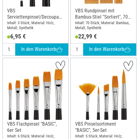
VBS
VBS Rundpinsel mit
Serviettenpinsel/Decoupage
Bambus-Stiel "Sortiert", 70
pinsel, 3er-Set
Stück
Inhalt: 3 Stück; Material: Holz,
Inhalt: 70 Stück; Material: Bambus,
Metall, Synthetik
Metall, Synthetik
6,95 €
22,99 €
In den Warenkorb
In den Warenkorb
VBS Flachpinsel "BASIC",
VBS Pinselsortiment
6er Set
"BASIC", 5er-Set
Inhalt: 6 Stück; Material: Holz,
Inhalt: 5 Stück; Material: Holz,