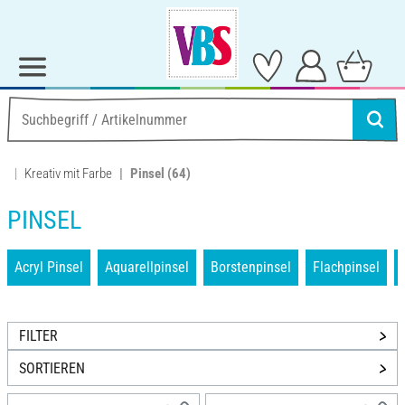
Kreativ mit Farbe
Pinsel
(64)
PINSEL
Acryl Pinsel
Aquarellpinsel
Borstenpinsel
Flachpinsel
FILTER
SORTIEREN