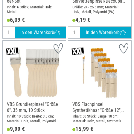
6er-Set
Serviettenpinsel/Decoupage
pinsel
Inhalt: 6 Stück; Material: Holz,
Größe: 24 - 25.5 mm; Material:
Metall
Holz, Metall, Polyamid (PA)
6,09 €
4,19 €
In den Warenkorb
In den Warenkorb
VBS Grundierpinsel "Größe
VBS Flachpinsel
6", 35 mm, 10 Stück
Synthetikhaar "Größe 12",
50 Stück
Inhalt: 10 Stück; Breite: 3.5 cm;
Inhalt: 50 Stück; Länge: 18 cm;
Material: Holz, Metall, Polyamid
Material: Holz, Metall, Synthetik
(PA)
9,99 €
15,99 €