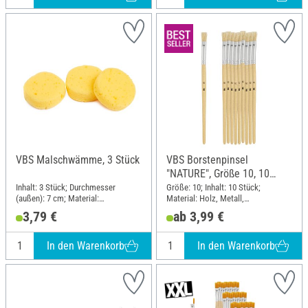
VBS Malschwämme, 3 Stück
VBS Borstenpinsel
"NATURE", Größe 10, 10
Stück
Inhalt: 3 Stück; Durchmesser
Größe: 10; Inhalt: 10 Stück;
(außen): 7 cm; Material:
Material: Holz, Metall,
Polyurethane (PU)
Naturmaterial
3,79 €
ab 3,99 €
In den Warenkorb
In den Warenkorb