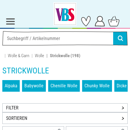
Wolle & Garn
Wolle
Strickwolle
(198)
STRICKWOLLE
Alpaka
Babywolle
Chenille Wolle
Chunky Wolle
Dicke 
FILTER
SORTIEREN