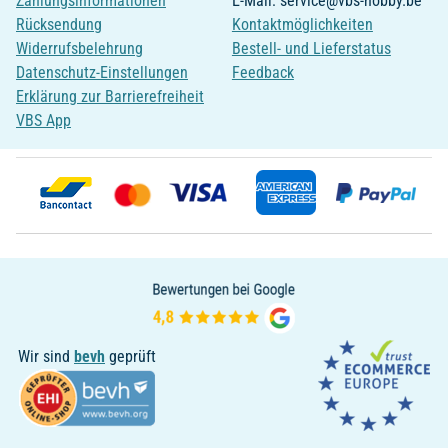
Zahlungsinformationen
E-Mail: service@vbs-hobby.be
Rücksendung
Kontaktmöglichkeiten
Widerrufsbelehrung
Bestell- und Lieferstatus
Datenschutz-Einstellungen
Feedback
Erklärung zur Barrierefreiheit
VBS App
Wir sind
bevh
geprüft