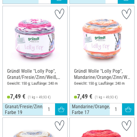
Gründl Wolle "Lolly Pop",
Gründl Wolle "Lolly Pop",
Granat/Fresie/Zinn/Weiß,
Mandarine/Orange/Zinn/We
Farbe 19
iß, Farbe 17
Gewicht: 150 g; Lauflänge: 240 m
Gewicht: 150 g; Lauflänge: 240 m
7,49 €
7,49 €
(1 kg = 49,93 €)
(1 kg = 49,93 €)
Granat/Fresie/Zinn/Weiß,
Mandarine/Orange/Zinn/Weiß,
Farbe 19
Farbe 17