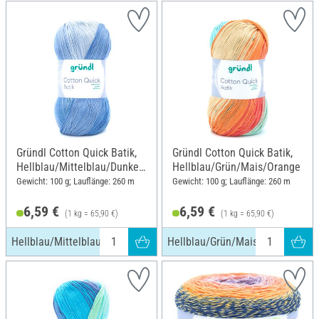
Gründl Cotton Quick Batik,
Gründl Cotton Quick Batik,
Hellblau/Mittelblau/Dunkel
Hellblau/Grün/Mais/Orange
blau
Gewicht: 100 g; Lauflänge: 260 m
Gewicht: 100 g; Lauflänge: 260 m
6,59 €
6,59 €
(1 kg = 65,90 €)
(1 kg = 65,90 €)
Hellblau/Mittelblau/Dunkelblau
Hellblau/Grün/Mais/Orange