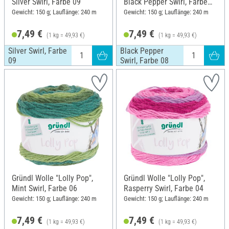
Silver Swirl, Farbe 09
Black Pepper Swirl, Farbe
08
Gewicht: 150 g; Lauflänge: 240 m
Gewicht: 150 g; Lauflänge: 240 m
7,49 €
7,49 €
(1 kg = 49,93 €)
(1 kg = 49,93 €)
Silver Swirl, Farbe
Black Pepper
09
Swirl, Farbe 08
Gründl Wolle "Lolly Pop",
Gründl Wolle "Lolly Pop",
Mint Swirl, Farbe 06
Rasperry Swirl, Farbe 04
Gewicht: 150 g; Lauflänge: 240 m
Gewicht: 150 g; Lauflänge: 240 m
7,49 €
7,49 €
(1 kg = 49,93 €)
(1 kg = 49,93 €)