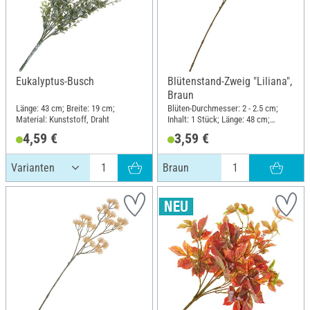
Eukalyptus-Busch
Blütenstand-Zweig "Liliana",
Braun
Länge: 43 cm; Breite: 19 cm;
Blüten-Durchmesser: 2 - 2.5 cm;
Material: Kunststoff, Draht
Inhalt: 1 Stück; Länge: 48 cm;
Breite: 13 cm; Material: Kunststoff,
4,59 €
3,59 €
Draht
Braun