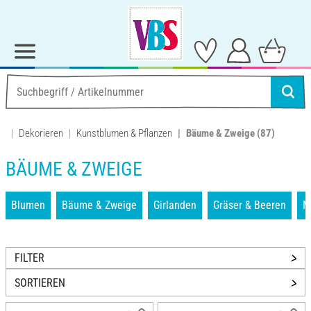
Dekorieren
Kunstblumen & Pflanzen
Bäume & Zweige
(87)
BÄUME & ZWEIGE
Blumen
Bäume & Zweige
Girlanden
Gräser & Beeren
M
FILTER
SORTIEREN