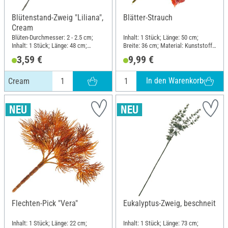
Blütenstand-Zweig "Liliana",
Blätter-Strauch
Cream
Blüten-Durchmesser: 2 - 2.5 cm;
Inhalt: 1 Stück; Länge: 50 cm;
Inhalt: 1 Stück; Länge: 48 cm;
Breite: 36 cm; Material: Kunststoff,
Breite: 13 cm; Material: Kunststoff,
Polyester (PES), Draht
3,59 €
9,99 €
Draht
In den Warenkorb
Cream
Flechten-Pick "Vera"
Eukalyptus-Zweig, beschneit
Inhalt: 1 Stück; Länge: 22 cm;
Inhalt: 1 Stück; Länge: 73 cm;