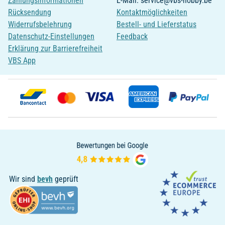
Zahlungsinformationen
E-Mail: service@vbs-hobby.be
Rücksendung
Kontaktmöglichkeiten
Widerrufsbelehrung
Bestell- und Lieferstatus
Datenschutz-Einstellungen
Feedback
Erklärung zur Barrierefreiheit
VBS App
Wir sind
bevh
geprüft