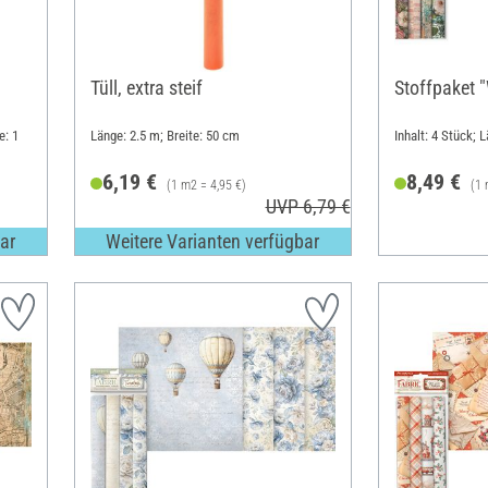
Tüll, extra steif
Stoffpaket 
e: 1
Länge: 2.5 m; Breite: 50 cm
Inhalt: 4 Stück; 
6,19 €
8,49 €
(1 m2 = 4,95 €)
(1 
UVP 6,79 €
ar
Weitere Varianten verfügbar