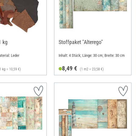
1 kg
Stoffpaket "Alterego"
terial: Leder
Inhalt: 4 Stück; Länge: 30 cm; Breite: 30 cm
8,49 €
1 kg = 10,59 €)
(1 m2 = 23,58 €)