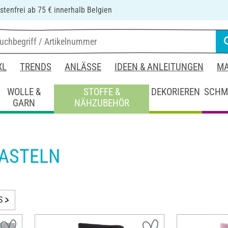
tenfrei ab 75 € innerhalb Belgien
XL
TRENDS
ANLÄSSE
IDEEN & ANLEITUNGEN
MA
WOLLE &
STOFFE &
DEKORIEREN
SCHM
GARN
NÄHZUBEHÖR
BASTELN
S