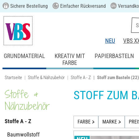
Sichere Bestellung
Einfacher Rückversand
Versandkos
NEU
VBS X
GRUNDMATERIAL
KREATIV MIT
PAPIERBASTELN
FARBE
Startseite
Stoffe & Nähzubehör
Stoffe A - Z
Stoff zum Basteln
(22)
Stoffe &
STOFF ZUM 
Nähzubehör
Stoffe A - Z
FARBE
MARKE
PREI
Baumwollstoff