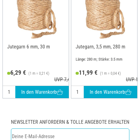
Jutegarn 6 mm, 30 m
Jutegarn, 3,5 mm, 280 m
Länge: 280 m; Stärke: 3.5 mm
6,29 €
11,99 €
(1 m = 0,21 €)
(1 m = 0,04 €)
UVP 7,49 €
UVP 13
In den Warenkorb
In den Warenkorb
NEWSLETTER ANFORDERN & TOLLE ANGEBOTE ERHALTEN