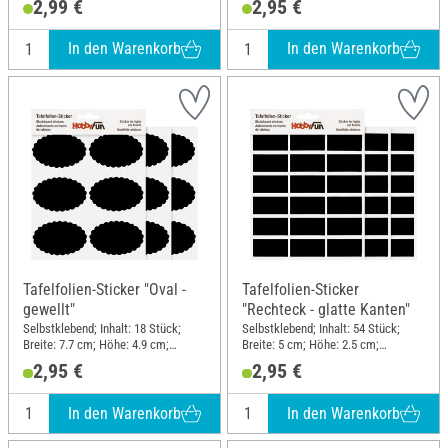
2,99 €
2,95 €
In den Warenkorb
In den Warenkorb
Tafelfolien-Sticker "Oval -
Tafelfolien-Sticker
gewellt"
"Rechteck - glatte Kanten"
Selbstklebend; Inhalt: 18 Stück;
Selbstklebend; Inhalt: 54 Stück;
Breite: 7.7 cm; Höhe: 4.9 cm;
Breite: 5 cm; Höhe: 2.5 cm;
Material: Kunststoff
Material: Kunststoff
2,95 €
2,95 €
In den Warenkorb
In den Warenkorb