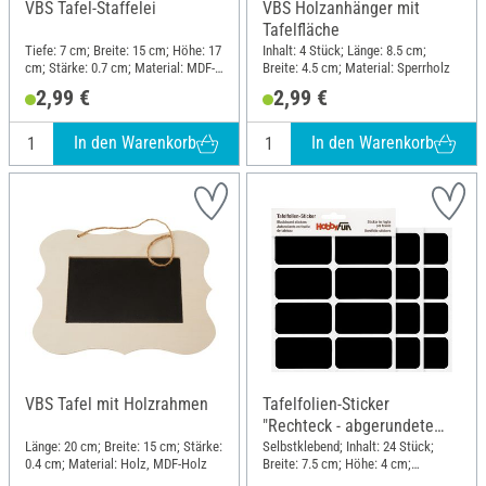
VBS Tafel-Staffelei
VBS Holzanhänger mit
Tafelfläche
Tiefe: 7 cm; Breite: 15 cm; Höhe: 17
Inhalt: 4 Stück; Länge: 8.5 cm;
cm; Stärke: 0.7 cm; Material: MDF-
Breite: 4.5 cm; Material: Sperrholz
Holz, Rohholz
2,99 €
2,99 €
In den Warenkorb
In den Warenkorb
VBS Tafel mit Holzrahmen
Tafelfolien-Sticker
"Rechteck - abgerundete
Kanten"
Länge: 20 cm; Breite: 15 cm; Stärke:
Selbstklebend; Inhalt: 24 Stück;
0.4 cm; Material: Holz, MDF-Holz
Breite: 7.5 cm; Höhe: 4 cm;
Material: Kunststoff