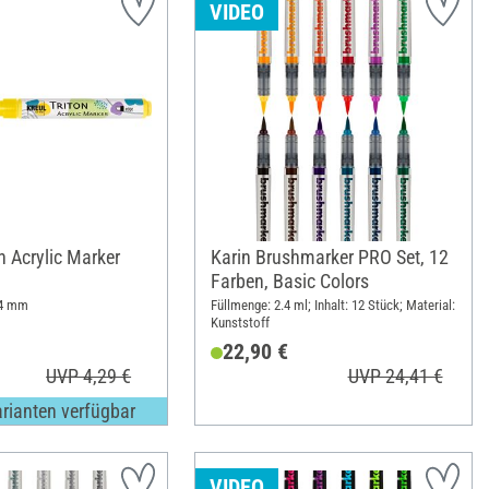
VIDEO
n Acrylic Marker
Karin Brushmarker PRO Set, 12
Farben, Basic Colors
- 4 mm
Füllmenge: 2.4 ml; Inhalt: 12 Stück; Material:
Kunststoff
22,90 €
UVP 4,29 €
UVP 24,41 €
arianten verfügbar
VIDEO