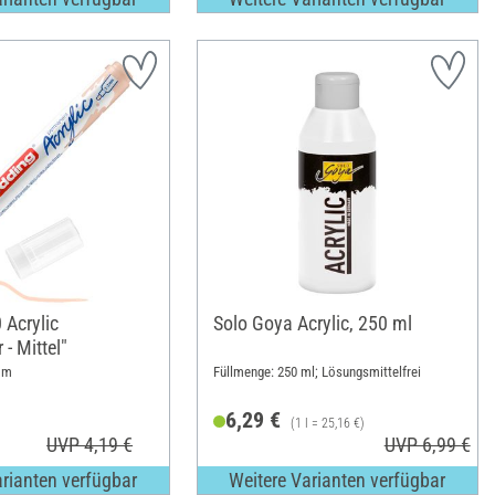
 Acrylic
Solo Goya Acrylic, 250 ml
 - Mittel"
 mm
Füllmenge: 250 ml; Lösungsmittelfrei
6,29 €
(1 l = 25,16 €)
UVP 4,19 €
UVP 6,99 €
arianten verfügbar
Weitere Varianten verfügbar