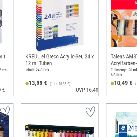
mit
KREUL el Greco Acrylic-Set, 24 x
Talens AM
12 ml Tuben
Acrylfarben-
 7 cm
Inhalt: 24 Stück
Füllmenge: 20 ml;
6 Stück
13,99 €
10,49 €
(1 l = 48,58 €)
(
9 €
UVP 16,49 €