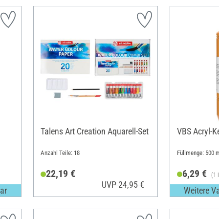
Talens Art Creation Aquarell-Set
VBS Acryl-K
Anzahl Teile: 18
Füllmenge: 500 m
22,19 €
6,29 €
(1 
UVP 24,95 €
ar
Weitere V