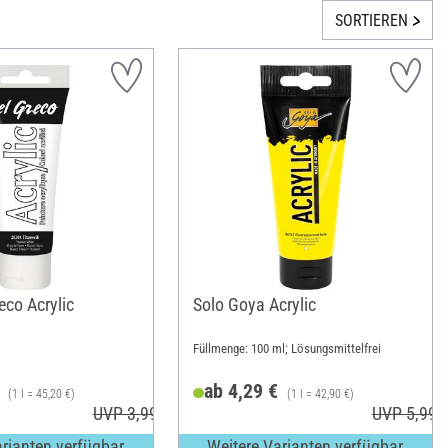
SORTIEREN
eco Acrylic
Solo Goya Acrylic
Füllmenge: 100 ml; Lösungsmittelfrei
ab 4,29 €
(1 l = 45,20 €)
(1 l = 42,90 €)
UVP 3,99 €
UVP 5,99 
arianten verfügbar
Weitere Varianten verfügbar