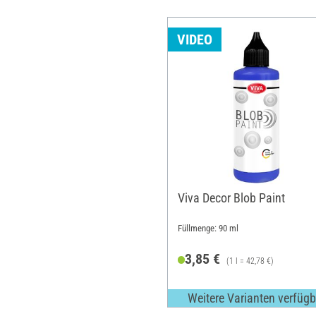
VIDEO
Viva Decor Blob Paint
Füllmenge: 90 ml
3,85 €
(1 l = 42,78 €)
Weitere Varianten verfügb