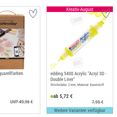
Kreativ-August
quarellfarben
edding 5400 Acrylic "Acryl 3D -
Double Liner"
Strichstärke: 2 mm; Material: Kunststoff
ab 5,72 €
UVP 49,96 €
7,95 €
Weitere Varianten verfügbar