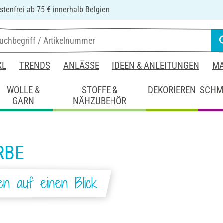
tenfrei ab 75 € innerhalb Belgien
XL
TRENDS
ANLÄSSE
IDEEN & ANLEITUNGEN
MA
WOLLE &
STOFFE &
DEKORIEREN
SCHM
GARN
NÄHZUBEHÖR
RBE
ben auf einen Blick