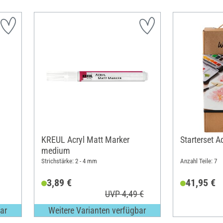
KREUL Acryl Matt Marker
Starterset A
medium
Strichstärke: 2 - 4 mm
Anzahl Teile: 7
3,89 €
41,95 €
UVP 4,49 €
ar
Weitere Varianten verfügbar