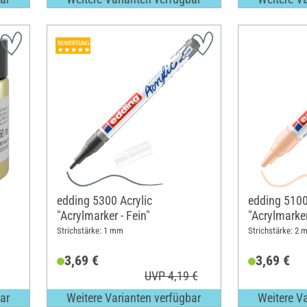
edding 5300 Acrylic
edding 5100
"Acrylmarker - Fein"
"Acrylmarker
Strichstärke: 1 mm
Strichstärke: 2
3,69 €
3,69 €
UVP 4,19 €
ar
Weitere Varianten verfügbar
Weitere V