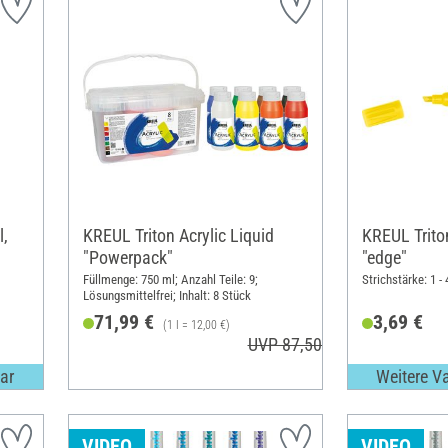
l,
KREUL Triton Acrylic Liquid
KREUL Trito
"Powerpack"
"edge"
Füllmenge: 750 ml; Anzahl Teile: 9;
Strichstärke: 1 
Lösungsmittelfrei; Inhalt: 8 Stück
71,99 €
3,69 €
(1 l = 12,00 €)
UVP 87,50 €
ar
Weitere V
VIDEO
VIDEO