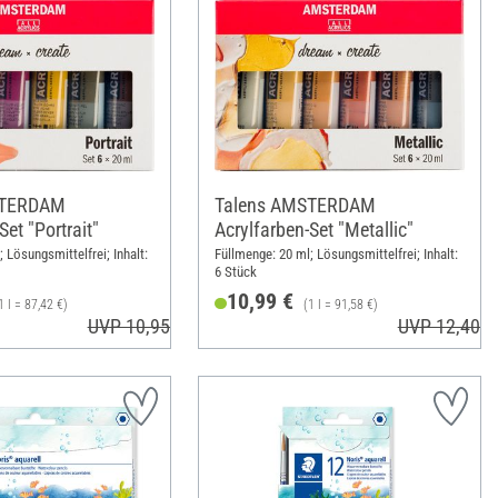
STERDAM
Talens AMSTERDAM
Set "Portrait"
Acrylfarben-Set "Metallic"
 Lösungsmittelfrei; Inhalt:
Füllmenge: 20 ml; Lösungsmittelfrei; Inhalt:
6 Stück
10,99 €
1 l = 87,42 €)
(1 l = 91,58 €)
UVP 10,95 €
UVP 12,40 €