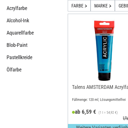
FARBE
MARKE
GEB
Acrylfarbe
Alcohol-Ink
Aquarellfarbe
Blob-Paint
Pastellkreide
Ölfarbe
Talens AMSTERDAM Acrylf
Füllmenge: 120 ml; Lösungsmittelfrei
ab 6,59 €
(1 l = 54,92 €)
UV
Weitere Varianten verfügb