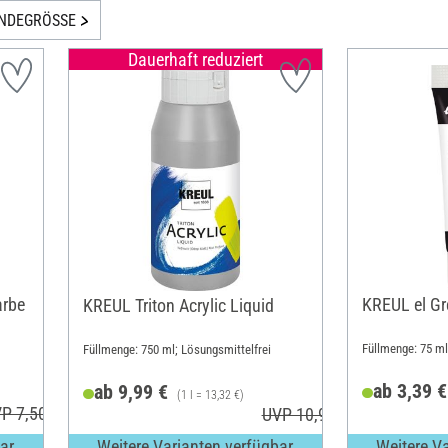
INDEGRÖSSE
Dauerhaft reduziert
arbe
KREUL el Gr
KREUL Triton Acrylic Liquid
Füllmenge: 75 ml
Füllmenge: 750 ml; Lösungsmittelfrei
ab 3,39 €
ab 9,99 €
(1 l = 13,32 €)
P 7,50 €
UVP 10,99 €
ar
Weitere Varianten verfügbar
Weitere V