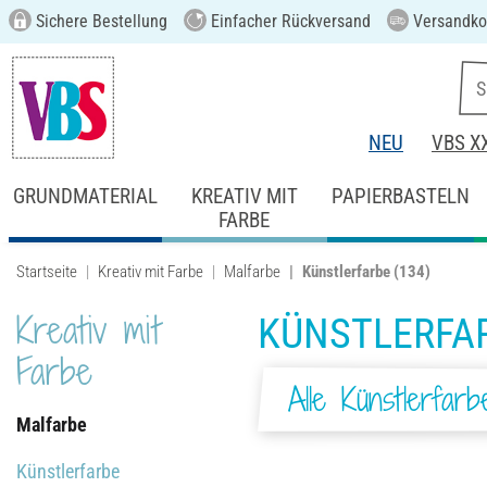
Sichere Bestellung
Einfacher Rückversand
Versandkos
NEU
VBS X
GRUNDMATERIAL
KREATIV MIT
PAPIERBASTELN
FARBE
Startseite
Kreativ mit Farbe
Malfarbe
Künstlerfarbe
(134)
Kreativ mit
KÜNSTLERFA
Farbe
Alle Künstlerfar
Malfarbe
Künstlerfarbe