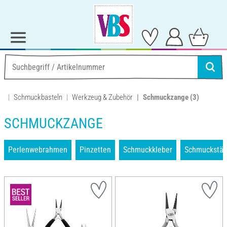
Schmuckbasteln
Werkzeug & Zubehör
Schmuckzange
(3)
SCHMUCKZANGE
Perlenwebrahmen
Pinzetten
Schmuckkleber
Schmuckstän