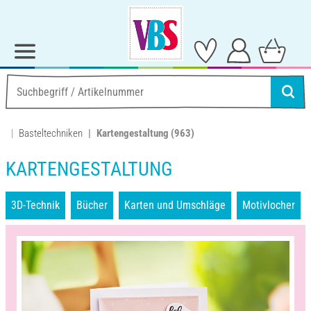
Basteltechniken
Kartengestaltung
(963)
KARTENGESTALTUNG
3D-Technik
Bücher
Karten und Umschläge
Motivlocher