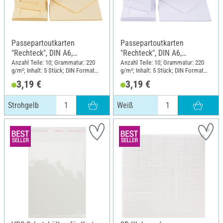
Passepartoutkarten
Passepartoutkarten
"Rechteck", DIN A6,
"Rechteck", DIN A6,
220g/m², 10-tlg., Strohgelb
220g/m², 10-tlg., Weiß
Anzahl Teile: 10; Grammatur: 220
Anzahl Teile: 10; Grammatur: 220
g/m²; Inhalt: 5 Stück; DIN Format
g/m²; Inhalt: 5 Stück; DIN Format
A6
A6
3,19 €
3,19 €
Strohgelb
Weiß