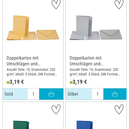
Doppelkarten mit
Doppelkarten mit
Umschlägen und
Umschlägen und
Einlegeblättern, Gold
Einlegeblättern, Silber
Anzahl Teile: 15; Grammatur: 220
Anzahl Teile: 15; Grammatur: 220
g/m²; Inhalt: 5 Stück; DIN Format
g/m²; Inhalt: 5 Stück; DIN Format
A6; Material: Papier
A6; Material: Papier
3,19 €
3,19 €
Gold
Silber