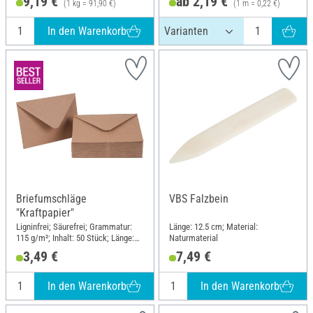
9,19 €
ab 2,19 €
(1 kg = 91,90 €)
(1 m = 0,22 €)
In den Warenkorb
Briefumschläge
VBS Falzbein
"Kraftpapier"
Ligninfrei; Säurefrei; Grammatur:
Länge: 12.5 cm; Material:
115 g/m²; Inhalt: 50 Stück; Länge:
Naturmaterial
16.1 cm; Breite: 11.4 cm; Material:
3,49 €
7,49 €
Kraftpapier
In den Warenkorb
In den Warenkorb