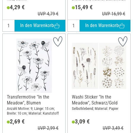
Polyethylen (PE)
4,29 €
15,49 €
UVP 4,79 €
UVP 16,99 €
In den Warenkorb
In den Warenkorb
Transfermotive "In the
Washi Sticker "In the
Meadow", Blumen
Meadow", Schwarz/Gold
Anzahl Motive: 9; Länge: 15 cm;
Selbstklebend; Material: Papier
Breite: 10 cm; Material: Kunststoff
2,69 €
3,09 €
UVP 2,99 €
UVP 3,49 €