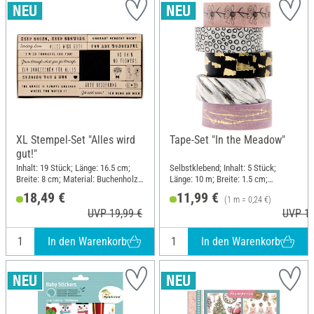
XL Stempel-Set "Alles wird
Tape-Set "In the Meadow"
gut!"
Inhalt: 19 Stück; Länge: 16.5 cm;
Selbstklebend; Inhalt: 5 Stück;
Breite: 8 cm; Material: Buchenholz,
Länge: 10 m; Breite: 1.5 cm;
Polyethylen (PE)
Material: Papier
18,49 €
11,99 €
(1 m = 0,24 €)
UVP 19,99 €
UVP 12
In den Warenkorb
In den Warenkorb