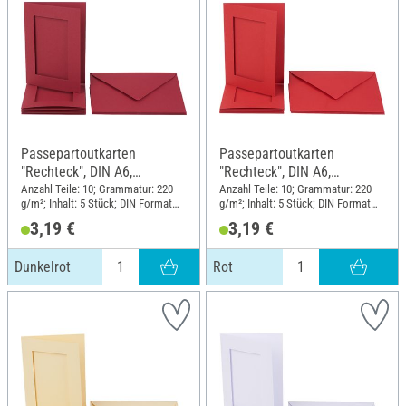
Passepartoutkarten
Passepartoutkarten
"Rechteck", DIN A6,
"Rechteck", DIN A6,
220g/m², 10-tlg., Dunkelrot
220g/m², 10-tlg., Rot
Anzahl Teile: 10; Grammatur: 220
Anzahl Teile: 10; Grammatur: 220
g/m²; Inhalt: 5 Stück; DIN Format
g/m²; Inhalt: 5 Stück; DIN Format
A6
A6
3,19 €
3,19 €
Dunkelrot
Rot