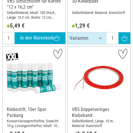
VBS Schutzhüllen für Karten
3D-Klebepads
"12 x 16,2 cm"
Selbstklebend; Inhalt: 100 Stück;
Selbstklebend; Material: Kunststoff
Länge: 16.2 cm; Breite: 12 cm;
Material: Polyethylentherephthalat
5,49 €
1,29 €
(PET)
In den Warenkorb
Klebestift, 10er Spar-
VBS Doppelseitiges
Packung
Klebeband
Konservierungsmittelfrei; Gewicht:
Selbstklebend; Länge: 10 m;
10 g; Lösungsmittelfrei; Inhalt: 10
Material: Kunststoff
Stück