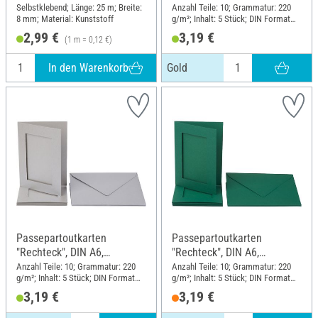
220g/m², 10-tlg., Gold
Selbstklebend; Länge: 25 m; Breite:
Anzahl Teile: 10; Grammatur: 220
8 mm; Material: Kunststoff
g/m²; Inhalt: 5 Stück; DIN Format
A6
2,99 €
3,19 €
(1 m = 0,12 €)
In den Warenkorb
Gold
Passepartoutkarten
Passepartoutkarten
"Rechteck", DIN A6,
"Rechteck", DIN A6,
220g/m², 10-tlg., Silber
220g/m², 10-tlg., Grün
Anzahl Teile: 10; Grammatur: 220
Anzahl Teile: 10; Grammatur: 220
g/m²; Inhalt: 5 Stück; DIN Format
g/m²; Inhalt: 5 Stück; DIN Format
A6
A6
3,19 €
3,19 €