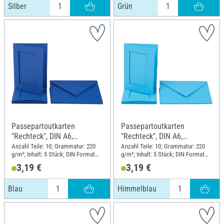
Silber
Grün
Passepartoutkarten
Passepartoutkarten
"Rechteck", DIN A6,
"Rechteck", DIN A6,
220g/m², 10-tlg., Blau
220g/m², 10-tlg.,
Anzahl Teile: 10; Grammatur: 220
Anzahl Teile: 10; Grammatur: 220
g/m²; Inhalt: 5 Stück; DIN Format
g/m²; Inhalt: 5 Stück; DIN Format
Himmelblau
A6
A6
3,19 €
3,19 €
Blau
Himmelblau