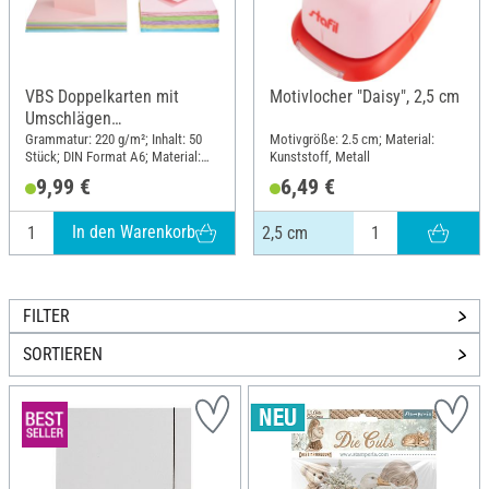
VBS Doppelkarten mit
Motivlocher "Daisy", 2,5 cm
Umschlägen
"Pastellfarben", 50 Stück
Grammatur: 220 g/m²; Inhalt: 50
Motivgröße: 2.5 cm; Material:
Stück; DIN Format A6; Material:
Kunststoff, Metall
Papier
9,99 €
6,49 €
In den Warenkorb
2,5 cm
FILTER
SORTIEREN