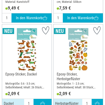
Material: Kunststoff
cm; Material: Silikon
9,49 €
7,59 €
In den Warenkorb
In den Warenkorb
Epoxy-Sticker, Dackel
Epoxy-Sticker,
Herbstgeflüster
Motivgröße: 0.6 - 3.5 cm;
Motivgröße: 1 - 2.5 cm;
Selbstklebend; Inhalt: 26 Stück;
Selbstklebend; Inhalt: 30 Stück;
Länge: 12 cm; Breite: 7.5 cm;
Länge: 12 cm; Breite: 7.5 cm;
2,09 €
2,09 €
Material: Kunstharz
Material: Kunstharz
Dackel
Herbstgeflüster