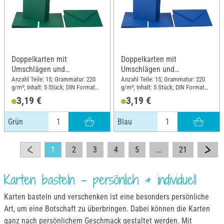
Doppelkarten mit
Doppelkarten mit
Umschlägen und
Umschlägen und
Einlegeblättern, Grün
Einlegeblättern, Blau
Anzahl Teile: 15; Grammatur: 220
Anzahl Teile: 15; Grammatur: 220
g/m²; Inhalt: 5 Stück; DIN Format
g/m²; Inhalt: 5 Stück; DIN Format
A6; Material: Papier
A6; Material: Papier
3,19 €
3,19 €
Grün
Blau
1
2
3
4
5
...
21
Karten basteln – persönlich & individuell
Karten basteln und verschenken ist eine besonders persönliche
Art, um eine Botschaft zu überbringen. Dabei können die Karten
ganz nach persönlichem Geschmack gestaltet werden. Mit