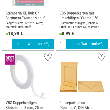
Stamperia XL Rub On
VBS Doppelkarten mit
Sortiment "Winter Magic"
Umschlägen "Creme", 50
Stk.
Länge: 23 cm; Breite: 20.5 cm;
Grammatur: 220 g/m²; Inhalt: 50
Material: Kunststoff
Stück; DIN Format A6; Material:
Papier
18,99 €
8,99 €
In den Warenkorb
In den Warenkorb
VBS Doppelseitiges
Passepartoutkarten
Klebeband, 8 mm, 25 m
"Rechteck", DIN A6,