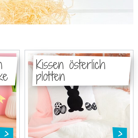
n
Kissen österlich
ke
plotten