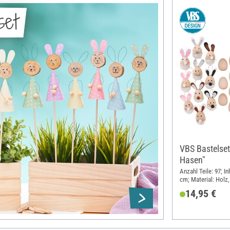
set
VBS Bastelset
Hasen"
Anzahl Teile: 97; In
cm; Material: Holz,
Filz
14,95 €