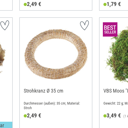
2,49 €
1,79 €
Strohkranz Ø 35 cm
VBS Moos "
Durchmesser (außen): 35 cm; Material:
Gewicht: 22 g; M
Stroh
2,49 €
3,49 €
(1 
ar