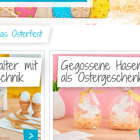
das Osterfest
alter mit
Gegossene Hase
echnik
als Ostergeschen