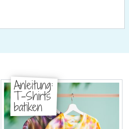
Anleitung:
T-Shirts
batiken