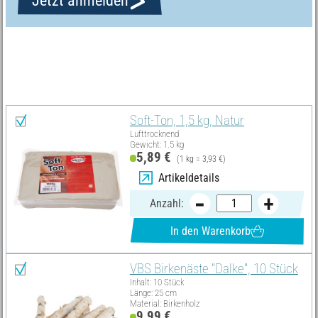
Jetzt anmelden
Materialliste
Alles auswählen
Soft-Ton, 1,5 kg, Natur
Lufttrocknend
Gewicht: 1.5 kg
5,89 €
(1 kg = 3,93 €)
Artikeldetails
Anzahl:
In den Warenkorb
VBS Birkenäste "Dalke", 10 Stück
Inhalt: 10 Stück
Länge: 25 cm
Material: Birkenholz
9,99 €