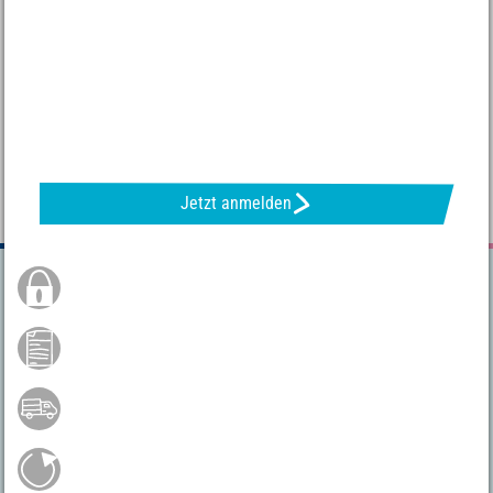
NEWSLETTER ANFORDERN & TOLLE ANGEBOTE ERHALTEN
Jetzt anmelden
Sichere Bestellung
Bezahlen mit Bancontact
Versandkostenfrei ab 75 €*
Gratis Rückversand