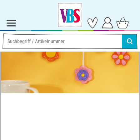
Ideen & Anleitungen
Schmuck-Design
Blumen aus Softton
Blumen aus Softton
Anleitung Nr. 2741
Schwierigkeitsgrad:
Einsteiger
Arbeitszeit:
4 Stunden
Artikel teilen: