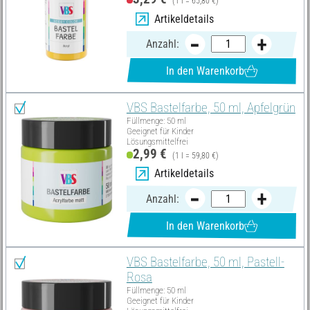
(1 l = 65,80 €)
Artikeldetails
Anzahl:
In den Warenkorb
VBS Bastelfarbe, 50 ml, Apfelgrün
Füllmenge: 50 ml
Geeignet für Kinder
Lösungsmittelfrei
2,99 €
(1 l = 59,80 €)
Artikeldetails
Anzahl:
In den Warenkorb
VBS Bastelfarbe, 50 ml, Pastell-
Rosa
Füllmenge: 50 ml
Geeignet für Kinder