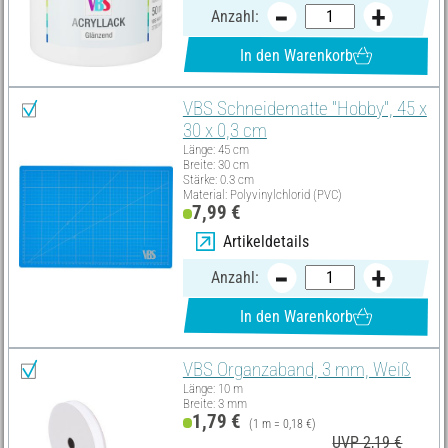
Anzahl:
In den Warenkorb
VBS Schneidematte "Hobby", 45 x
30 x 0,3 cm
Länge: 45 cm
Breite: 30 cm
Stärke: 0.3 cm
Material: Polyvinylchlorid (PVC)
7,99 €
Artikeldetails
Anzahl:
In den Warenkorb
VBS Organzaband, 3 mm, Weiß
Länge: 10 m
Breite: 3 mm
1,79 €
(1 m = 0,18 €)
UVP 2,19 €