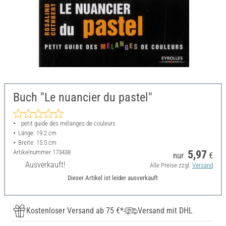
Buch "Le nuancier du pastel"
: petit guide des mélanges de couleurs
Länge: 19.2 cm
Breite: 15.5 cm
Artikelnummer
173438
5,97
nur
€
Ausverkauft!
Alle Preise zzgl.
Versand
Dieser Artikel ist leider ausverkauft
Kostenloser Versand ab 75 €*
Versand mit DHL