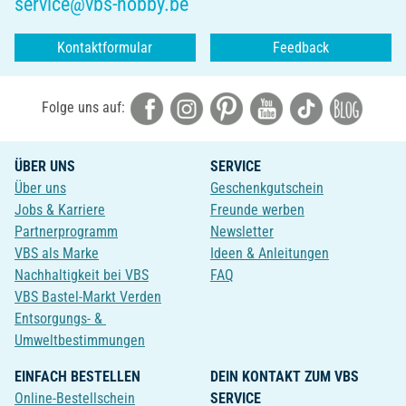
service@vbs-hobby.be
Kontaktformular
Feedback
Folge uns auf:
ÜBER UNS
SERVICE
Über uns
Geschenkgutschein
Jobs & Karriere
Freunde werben
Partnerprogramm
Newsletter
VBS als Marke
Ideen & Anleitungen
Nachhaltigkeit bei VBS
FAQ
VBS Bastel-Markt Verden
Entsorgungs- &
Umweltbestimmungen
EINFACH BESTELLEN
DEIN KONTAKT ZUM VBS
Online-Bestellschein
SERVICE