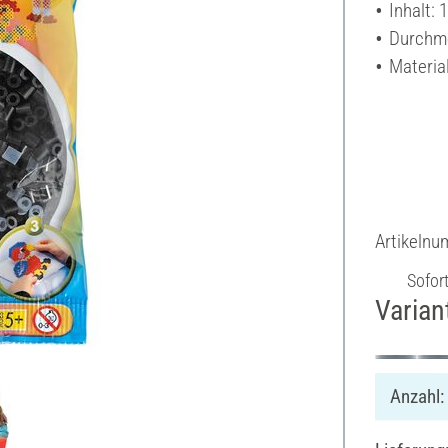
Inhalt: 
Durchme
Material
Artikeln
Sofor
Varian
Anzahl: