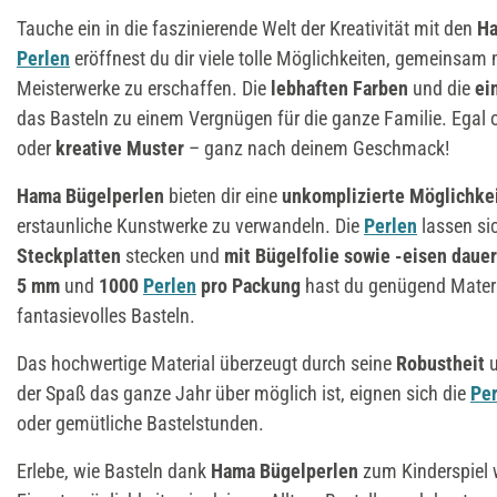
Tauche ein in die faszinierende Welt der Kreativität mit den
Ha
Perlen
eröffnest du dir viele tolle Möglichkeiten, gemeinsam
Meisterwerke zu erschaffen. Die
lebhaften Farben
und die
ei
das Basteln zu einem Vergnügen für die ganze Familie. Egal
oder
kreative Muster
– ganz nach deinem Geschmack!
Hama Bügelperlen
bieten dir eine
unkomplizierte Möglichke
erstaunliche Kunstwerke zu verwandeln. Die
Perlen
lassen s
Steckplatten
stecken und
mit Bügelfolie sowie -eisen dauer
5 mm
und
1000
Perlen
pro Packung
hast du genügend Materi
fantasievolles Basteln.
Das hochwertige Material überzeugt durch seine
Robustheit
der Spaß das ganze Jahr über möglich ist, eignen sich die
Per
oder gemütliche Bastelstunden.
Erlebe, wie Basteln dank
Hama Bügelperlen
zum Kinderspiel w