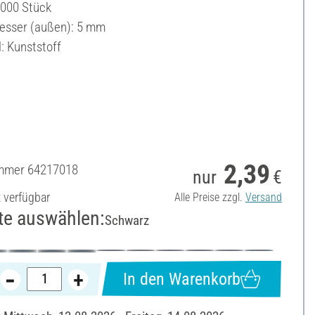
1000 Stück
sser (außen): 5 mm
: Kunststoff
2,39
ummer
64217018
nur
€
t verfügbar
Alle Preise zzgl.
Versand
te auswählen:
Schwarz
In den Warenkorb