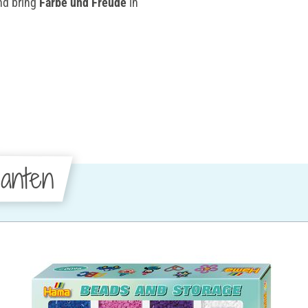
nd bring
Farbe und Freude
in
anten