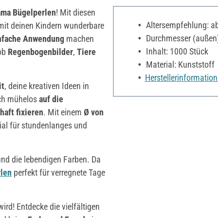
ma Bügelperlen
! Mit diesen
Altersempfehlung: ab
 mit deinen Kindern wunderbare
Durchmesser (außen
nfache Anwendung
machen
Inhalt: 1000 Stück
 ob
Regenbogenbilder
,
Tiere
Material: Kunststoff
Herstellerinformatio
it
, deine kreativen Ideen in
ich mühelos
auf die
haft fixieren
. Mit einem
Ø von
al für stundenlanges und
und die lebendigen Farben. Da
len
perfekt für verregnete Tage
ird! Entdecke die vielfältigen