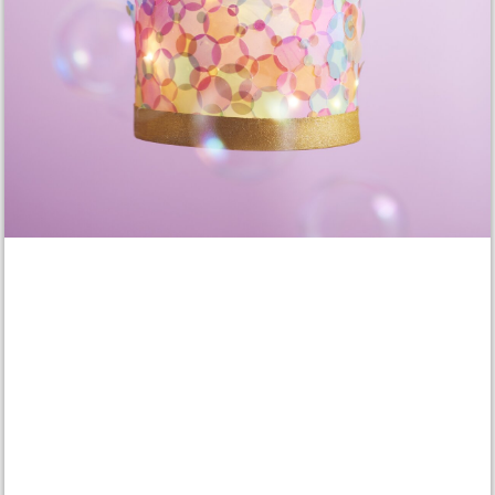
Materialliste
Ich geh mit meiner
Meerjungfrauen-Laterne
… da schlagen die
Kinderherzen höher, wenn sie diese wunderbare Laterne mit
Meerjungfrauenschuppen sehen. Mit dem Laternenboden und –
deckel und ein bisschen Windradfolie ist diese Laterne einfach
nachgebastelt und lässt sich auch gut mit Kindern umsetzen. Das
Ergebnis lässt sich auf jeden Fall sehen!