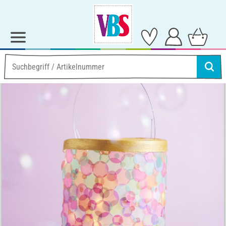
Ideen & Anleitungen
Basteln mit Papier
Laterne Meerjungfrau
Laterne Meerjungfrau
Anleitung Nr. 2000
Schwierigkeitsgrad:
Einsteiger
Arbeitszeit:
3 Stunden
Artikel teilen: