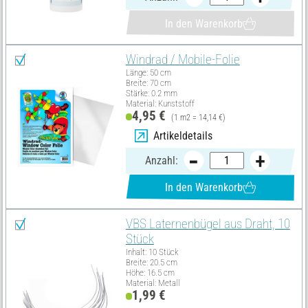
In den Warenkorb
Windrad / Mobile-Folie
Länge: 50 cm
Breite: 70 cm
Stärke: 0.2 mm
Material: Kunststoff
4,95 €
(1 m2 = 14,14 €)
Artikeldetails
Anzahl:
In den Warenkorb
VBS Laternenbügel aus Draht, 10
Stück
Inhalt: 10 Stück
Breite: 20.5 cm
Höhe: 16.5 cm
Material: Metall
1,99 €