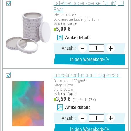
Laternenböden/deckel "Groß", 10
Paar
Inhalt: 10 Stück
Durchmesser (außen): 15.3 cm
Material: Karton
5,99 €
Artikeldetails
Anzahl:
In den Warenkorb
Transparentpapier "Happiness"
Grammatur: 115 g/m²
Länge: 60 cm
Breite: 50 cm
Material: Papier
3,59 €
(1 m2 = 11,97 €)
Artikeldetails
Anzahl:
In den Warenkorb