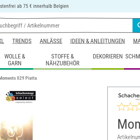
tenfrei ab 75 € innerhalb Belgien
XL
TRENDS
ANLÄSSE
IDEEN & ANLEITUNGEN
MA
WOLLE &
STOFFE &
DEKORIEREN
SCHM
GARN
NÄHZUBEHÖR
Moments 029 Piatta
Mom
Artikeln