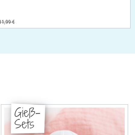
11,99 €
Gieß-
Sets