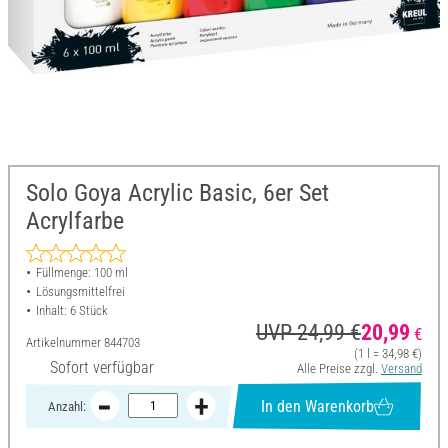
Solo Goya Acrylic Basic, 6er Set
Acrylfarbe
Füllmenge: 100 ml
Lösungsmittelfrei
Inhalt: 6 Stück
UVP 24,99 €
20,99
€
Artikelnummer
844703
(1 l = 34,98 €)
Sofort verfügbar
Alle Preise zzgl.
Versand
In den Warenkorb
Anzahl: