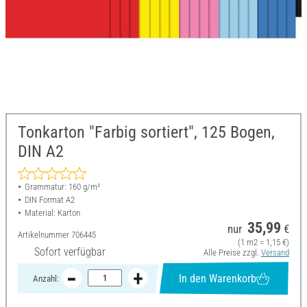
Tonkarton "Farbig sortiert", 125 Bogen,
DIN A2
Grammatur: 160 g/m²
DIN Format A2
Material: Karton
35,99
nur
€
Artikelnummer
706445
(1 m2 = 1,15 €)
Sofort verfügbar
Alle Preise zzgl.
Versand
In den Warenkorb
Anzahl: