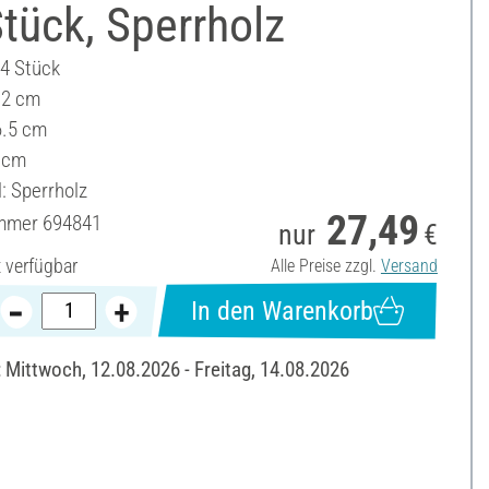
tück, Sperrholz
24 Stück
4.2 cm
6.5 cm
 cm
: Sperrholz
27,49
ummer
694841
nur
€
t verfügbar
Alle Preise zzgl.
Versand
In den Warenkorb
: Mittwoch, 12.08.2026 - Freitag, 14.08.2026