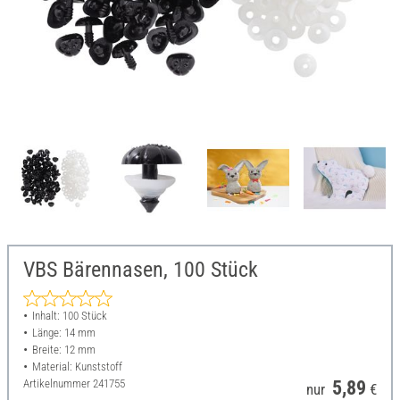
VBS Bärennasen, 100 Stück
Inhalt: 100 Stück
Länge: 14 mm
Breite: 12 mm
Material: Kunststoff
Artikelnummer
241755
5,89
nur
€