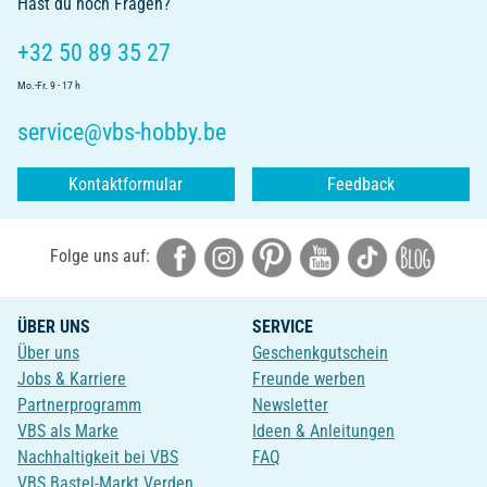
Hast du noch Fragen?
+32 50 89 35 27
Mo.-Fr. 9 - 17 h
service@vbs-hobby.be
Kontaktformular
Feedback
Folge uns auf:
ÜBER UNS
SERVICE
Über uns
Geschenkgutschein
Jobs & Karriere
Freunde werben
Partnerprogramm
Newsletter
VBS als Marke
Ideen & Anleitungen
Nachhaltigkeit bei VBS
FAQ
VBS Bastel-Markt Verden