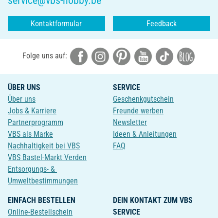
service@vbs-hobby.be
Kontaktformular
Feedback
Folge uns auf:
ÜBER UNS
SERVICE
Über uns
Geschenkgutschein
Jobs & Karriere
Freunde werben
Partnerprogramm
Newsletter
VBS als Marke
Ideen & Anleitungen
Nachhaltigkeit bei VBS
FAQ
VBS Bastel-Markt Verden
Entsorgungs- &
Umweltbestimmungen
EINFACH BESTELLEN
DEIN KONTAKT ZUM VBS
Online-Bestellschein
SERVICE