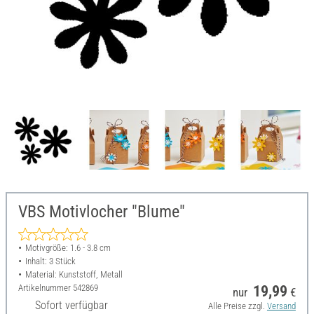
VBS Motivlocher "Blume"
Motivgröße: 1.6 - 3.8 cm
Inhalt: 3 Stück
Material: Kunststoff, Metall
Artikelnummer
542869
19,99
nur
€
Sofort verfügbar
Alle Preise zzgl.
Versand