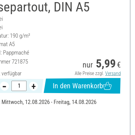
separtout, DIN A5
ei
ei
ur: 190 g/m²
mat A5
l: Pappmaché
5,99
ummer
721875
nur
€
t verfügbar
Alle Preise zzgl.
Versand
In den Warenkorb
: Mittwoch, 12.08.2026 - Freitag, 14.08.2026