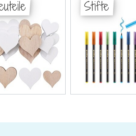
euteile
Stifte