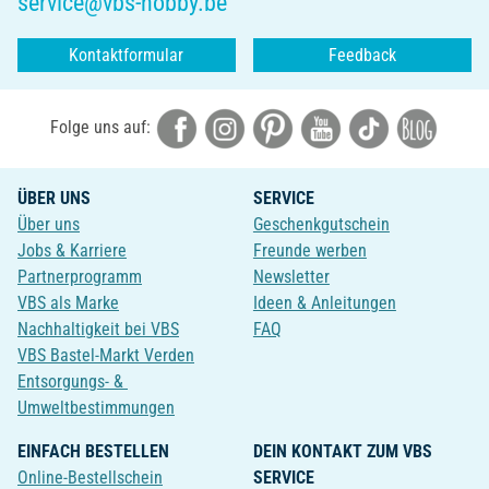
service@vbs-hobby.be
Kontaktformular
Feedback
Folge uns auf:
ÜBER UNS
SERVICE
Über uns
Geschenkgutschein
Jobs & Karriere
Freunde werben
Partnerprogramm
Newsletter
VBS als Marke
Ideen & Anleitungen
Nachhaltigkeit bei VBS
FAQ
VBS Bastel-Markt Verden
Entsorgungs- &
Umweltbestimmungen
EINFACH BESTELLEN
DEIN KONTAKT ZUM VBS
Online-Bestellschein
SERVICE