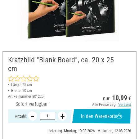
Kratzbild "Blank Board", ca. 20 x 25
cm
Länge: 25 cm
Breite: 20 cm
Artikelnummer
801225
10,99
nur
€
Sofort verfügbar
Alle Preise zzgl.
Versand
In den Warenkorb
Anzahl:
Lieferung: Montag, 10.08.2026 - Mittwoch, 12.08.2026