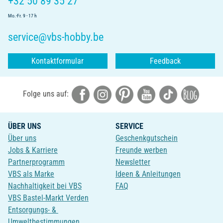
+32 50 89 35 27
Mo.-Fr. 9 - 17 h
service@vbs-hobby.be
Kontaktformular
Feedback
Folge uns auf:
ÜBER UNS
SERVICE
Über uns
Geschenkgutschein
Jobs & Karriere
Freunde werben
Partnerprogramm
Newsletter
VBS als Marke
Ideen & Anleitungen
Nachhaltigkeit bei VBS
FAQ
VBS Bastel-Markt Verden
Entsorgungs- &
Umweltbestimmungen