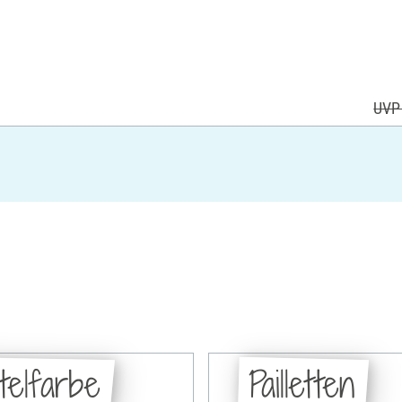
UVP 
telfarbe
Pailletten