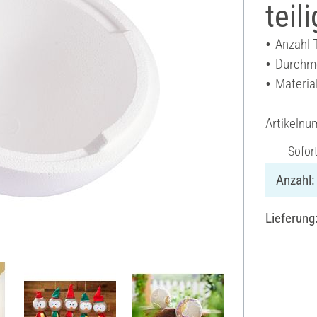
teili
Anzahl T
Durchme
Material
Artikeln
Sofor
Anzahl:
Lieferung