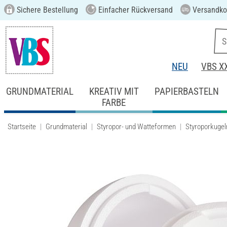
Sichere Bestellung
Einfacher Rückversand
Versandkos
NEU
VBS X
GRUNDMATERIAL
KREATIV MIT
PAPIERBASTELN
FARBE
Startseite
Grundmaterial
Styropor- und Watteformen
Styroporkugel