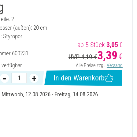
g
eile: 2
sser (außen): 20 cm
: Styropor
ab 5 Stück
3,05
€
3,39
ummer
600231
€
UVP 4,19 €
t verfügbar
Alle Preise zzgl.
Versand
In den Warenkorb
: Mittwoch, 12.08.2026 - Freitag, 14.08.2026