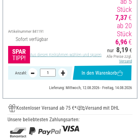
ab 5
Stück
7,37
€
ab 20
Artikelnummer
841191
Stück
Sofort verfügbar
6,96
€
8,19
nur
€
Aus diesen Keilrahmen wählen und sparen
Alle Preise zzgl.
Versand
In den Warenkorb
Anzahl:
Lieferung: Mittwoch, 12.08.2026 - Freitag, 14.08.2026
Kostenloser Versand ab 75 €*
Versand mit DHL
Unsere beliebtesten Zahlungsarten: