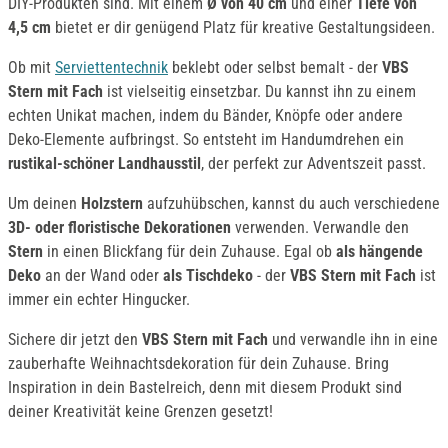
DIY-Produkten sind. Mit einem
Ø von 40 cm
und einer
Tiefe von
4,5 cm
bietet er dir genügend Platz für kreative Gestaltungsideen.
Ob mit
Serviettentechnik
beklebt oder selbst bemalt - der
VBS
Stern mit Fach
ist vielseitig einsetzbar. Du kannst ihn zu einem
echten Unikat machen, indem du Bänder, Knöpfe oder andere
Deko-Elemente aufbringst. So entsteht im Handumdrehen ein
rustikal-schöner Landhausstil
, der perfekt zur Adventszeit passt.
Um deinen
Holzstern
aufzuhübschen, kannst du auch verschiedene
3D- oder floristische Dekorationen
verwenden. Verwandle den
Stern
in einen Blickfang für dein Zuhause. Egal ob
als hängende
Deko
an der Wand oder
als Tischdeko
- der
VBS Stern mit Fach
ist
immer ein echter Hingucker.
Sichere dir jetzt den
VBS Stern mit Fach
und verwandle ihn in eine
zauberhafte Weihnachtsdekoration für dein Zuhause. Bring
Inspiration in dein Bastelreich, denn mit diesem Produkt sind
deiner Kreativität keine Grenzen gesetzt!