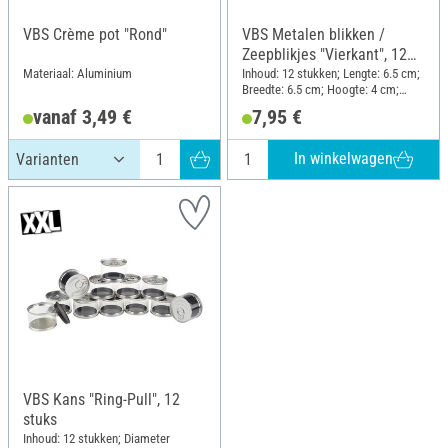
VBS Crème pot "Rond"
VBS Metalen blikken /
Zeepblikjes "Vierkant", 12
stuks
Materiaal: Aluminium
Inhoud: 12 stukken; Lengte: 6.5 cm;
Breedte: 6.5 cm; Hoogte: 4 cm;
Materiaal: Metaal
vanaf 3,49 €
7,95 €
In winkelwagen
VBS Kans "Ring-Pull", 12
stuks
Inhoud: 12 stukken; Diameter