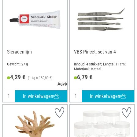
Sieradenlijm
VBS Pincet, set van 4
Gewicht: 27 g
Inhoud: 4 stukken; Lengte: 11 cm;
Materiaal: Metaal
4,29 €
6,79 €
(1 kg = 158,89 €)
Adviesprijs 4,79 €
In winkelwagen
In winkelwagen