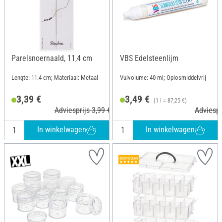
Parelsnoernaald, 11,4 cm
VBS Edelsteenlijm
Lengte: 11.4 cm; Materiaal: Metaal
Vulvolume: 40 ml; Oplosmiddelvrij
3,39 €
3,49 €
(1 l = 87,25 €)
Adviesprijs 3,99 €
Adviespr
In winkelwagen
In winkelwagen