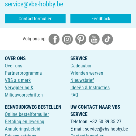
service@vbs-hobby.be
Contactformulier
Feedback
Volg ons op:
OVER ONS
SERVICE
Over ons
Cadeaubon
Partnerprogramma
Vrienden werven
VBS als merk
Nieuwsbrief
Verwijdering &
Ideeën & Instructies
Milieuvoorschriften
FAQ
EENVOUDIGWEG BESTELLEN
UW CONTACT NAAR VBS
Online bestelformulier
SERVICE
Betaling en levering
Telefoon: +32 50 89 35 27
Annuleringsbeleid
E-mail: service@vbs-hobby.be