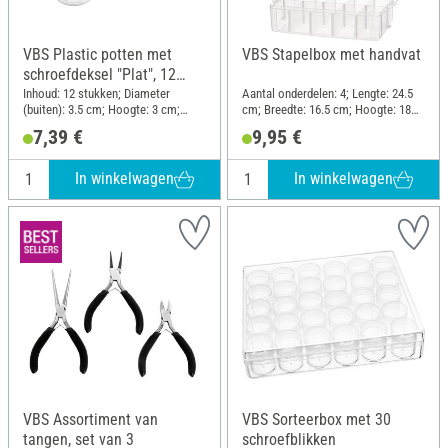
VBS Plastic potten met
VBS Stapelbox met handvat
schroefdeksel "Plat", 12
stuks
Inhoud: 12 stukken; Diameter
Aantal onderdelen: 4; Lengte: 24.5
(buiten): 3.5 cm; Hoogte: 3 cm;
cm; Breedte: 16.5 cm; Hoogte: 18
Materiaal: Kunststof
cm; Materiaal: Polypropyleen (PP)
7,39 €
9,95 €
In winkelwagen
In winkelwagen
VBS Assortiment van
VBS Sorteerbox met 30
tangen, set van 3
schroefblikken