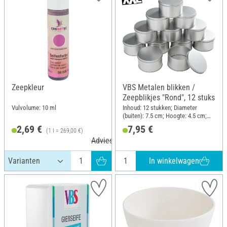
Zeepkleur
VBS Metalen blikken /
Zeepblikjes "Rond", 12 stuks
Vulvolume: 10 ml
Inhoud: 12 stukken; Diameter
(buiten): 7.5 cm; Hoogte: 4.5 cm;
Materiaal: Metaal
2,69 €
7,95 €
(1 l = 269,00 €)
Adviesprijs 3,40 €
In winkelwagen