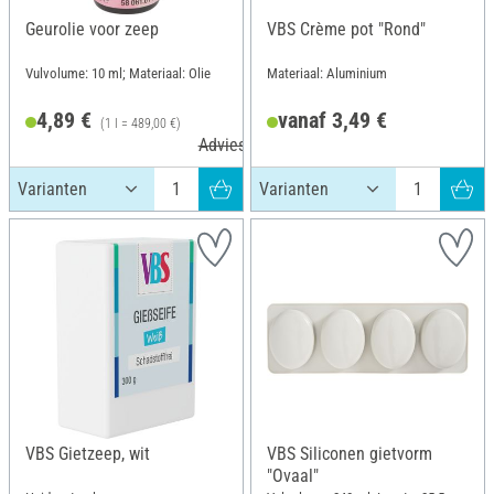
Geurolie voor zeep
VBS Crème pot "Rond"
Vulvolume: 10 ml; Materiaal: Olie
Materiaal: Aluminium
4,89 €
vanaf 3,49 €
(1 l = 489,00 €)
Adviesprijs 5,95 €
VBS Gietzeep, wit
VBS Siliconen gietvorm
"Ovaal"