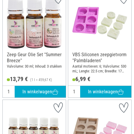
Zeep Geur Olie Set "Summer
VBS Siliconen zeepgietvorm
Breeze"
"Palmbladeren"
Vulvolume: 30 ml; Inhoud: 3 stukken
Aantal motieven: 6; Vulvolume: 530
mL; Lengte: 22.5 cm; Breedte: 17
cm; Materiaal: Siliconen
13,79 €
6,99 €
(1 l = 459,67 €)
In winkelwagen
In winkelwagen