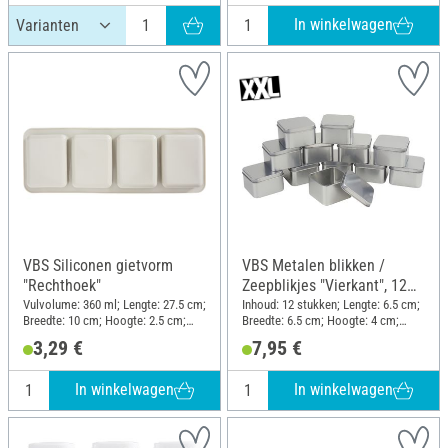
In winkelwagen
VBS Siliconen gietvorm
VBS Metalen blikken /
"Rechthoek"
Zeepblikjes "Vierkant", 12
stuks
Vulvolume: 360 ml; Lengte: 27.5 cm;
Inhoud: 12 stukken; Lengte: 6.5 cm;
Breedte: 10 cm; Hoogte: 2.5 cm;
Breedte: 6.5 cm; Hoogte: 4 cm;
Materiaal: Siliconen
Materiaal: Metaal
3,29 €
7,95 €
In winkelwagen
In winkelwagen