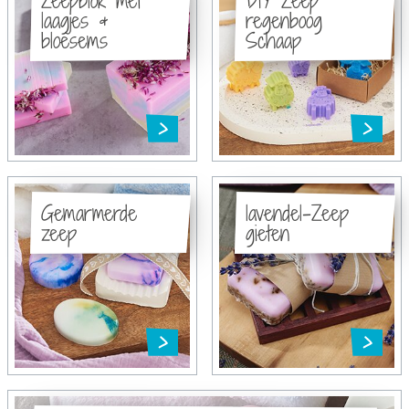
laagjes &
regenboog
bloesems
Schaap
Gemarmerde
lavendel-Zeep
zeep
gieten