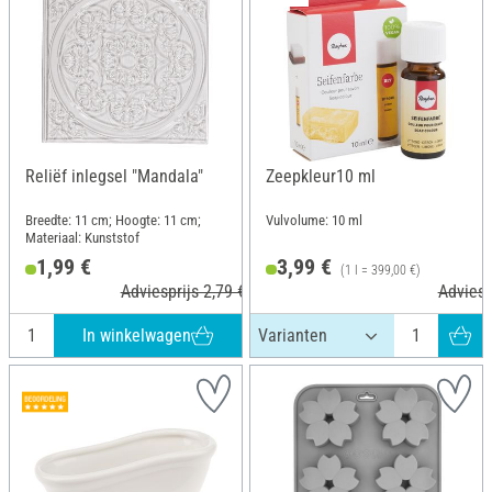
Reliëf inlegsel "Mandala"
Zeepkleur10 ml
Breedte: 11 cm; Hoogte: 11 cm;
Vulvolume: 10 ml
Materiaal: Kunststof
1,99 €
3,99 €
(1 l = 399,00 €)
Adviesprijs 2,79 €
Adviesp
In winkelwagen