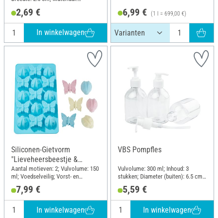
Kunststof
2,69 €
6,99 €
(1 l = 699,00 €)
In winkelwagen
Siliconen-Gietvorm
VBS Pompfles
"Lieveheersbeestje &
Vlinder"
Aantal motieven: 2; Vulvolume: 150
Vulvolume: 300 ml; Inhoud: 3
ml; Voedselveilig; Vorst- en
stukken; Diameter (buiten): 6.5 cm;
hittebestendig: 240 °C; Lengte: 21.3
Materiaal: Polyethyleentereftalaat
7,99 €
5,59 €
cm; Breedte: 11.5 cm; Materiaal:
(PET)
Siliconen
In winkelwagen
In winkelwagen