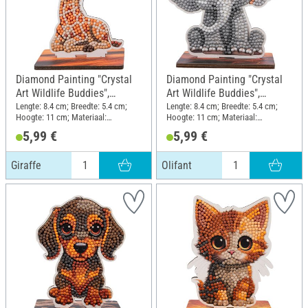
Diamond Painting "Crystal
Diamond Painting "Crystal
Art Wildlife Buddies",
Art Wildlife Buddies",
Giraffe
Olifant
Lengte: 8.4 cm; Breedte: 5.4 cm;
Lengte: 8.4 cm; Breedte: 5.4 cm;
Hoogte: 11 cm; Materiaal:
Hoogte: 11 cm; Materiaal:
Kunststof, MDF-hout
Kunststof, MDF-hout
5,99 €
5,99 €
Giraffe
Olifant