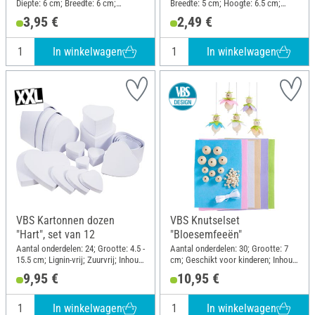
Diepte: 6 cm; Breedte: 6 cm;
Breedte: 5 cm; Hoogte: 6.5 cm;
Hoogte: 3 cm; Materiaal:
Materiaal: Kraftpapier
3,95 €
2,49 €
Papiermache
In winkelwagen
In winkelwagen
VBS Kartonnen dozen
VBS Knutselset
"Hart", set van 12
"Bloesemfeeën"
Aantal onderdelen: 24; Grootte: 4.5 -
Aantal onderdelen: 30; Grootte: 7
15.5 cm; Lignin-vrij; Zuurvrij; Inhoud:
cm; Geschikt voor kinderen; Inhoud:
12 stukken; Materiaal: Karton
5 stukken
9,95 €
10,95 €
In winkelwagen
In winkelwagen