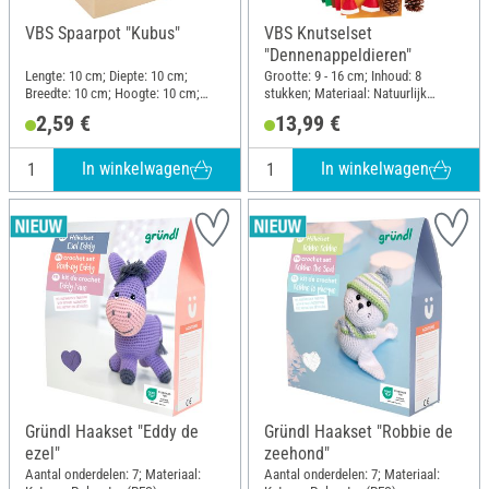
VBS Spaarpot "Kubus"
VBS Knutselset
"Dennenappeldieren"
Lengte: 10 cm; Diepte: 10 cm;
Grootte: 9 - 16 cm; Inhoud: 8
Breedte: 10 cm; Hoogte: 10 cm;
stukken; Materiaal: Natuurlijk
Materiaal: Hout
materiaal, Kunststof, Gevoeld, Hout
2,59 €
13,99 €
In winkelwagen
In winkelwagen
Gründl Haakset "Eddy de
Gründl Haakset "Robbie de
ezel"
zeehond"
Aantal onderdelen: 7; Materiaal:
Aantal onderdelen: 7; Materiaal: