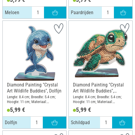
Meloen
Paardrijden
Diamond Painting "Crystal
Diamond Painting "Crystal
Art Wildlife Buddies", Dolfijn
Art Wildlife Buddies",
Schildpad
Lengte: 8.4 cm; Breedte: 5.4 cm;
Lengte: 8.4 cm; Breedte: 5.4 cm;
Hoogte: 11 cm; Materiaal:
Hoogte: 11 cm; Materiaal:
Kunststof, MDF-hout
Kunststof, MDF-hout
5,99 €
5,99 €
Dolfijn
Schildpad