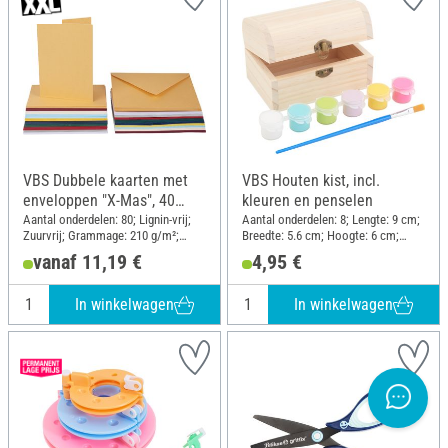
VBS Dubbele kaarten met
VBS Houten kist, incl.
enveloppen "X-Mas", 40
kleuren en penselen
stuks
Aantal onderdelen: 80; Lignin-vrij;
Aantal onderdelen: 8; Lengte: 9 cm;
Zuurvrij; Grammage: 210 g/m²;
Breedte: 5.6 cm; Hoogte: 6 cm;
Inhoud: 40 stukken; DIN-formaat A6;
Materiaal: Hout, Kunststof
vanaf 11,19 €
4,95 €
Materiaal: Karton
In winkelwagen
In winkelwagen