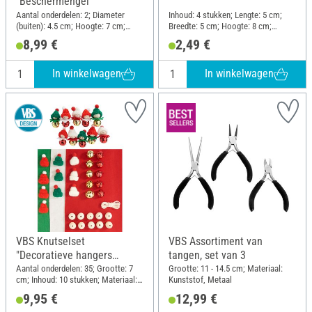
"Beschermengel"
Aantal onderdelen: 2; Diameter
Inhoud: 4 stukken; Lengte: 5 cm;
(buiten): 4.5 cm; Hoogte: 7 cm;
Breedte: 5 cm; Hoogte: 8 cm;
Materiaal: Siliconen
Materiaal: Kraftpapier
8,99 €
2,49 €
In winkelwagen
In winkelwagen
VBS Knutselset
VBS Assortiment van
"Decoratieve hangers
tangen, set van 3
Kerstkinderen"
Aantal onderdelen: 35; Grootte: 7
Grootte: 11 - 14.5 cm; Materiaal:
cm; Inhoud: 10 stukken; Materiaal:
Kunststof, Metaal
Gevoeld, Hout, Metaal, Polyester
9,95 €
12,99 €
(PES)