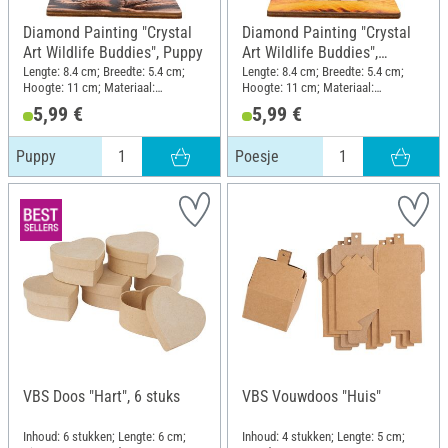
Diamond Painting "Crystal
Diamond Painting "Crystal
Art Wildlife Buddies", Puppy
Art Wildlife Buddies",
Poesje
Lengte: 8.4 cm; Breedte: 5.4 cm;
Lengte: 8.4 cm; Breedte: 5.4 cm;
Hoogte: 11 cm; Materiaal:
Hoogte: 11 cm; Materiaal:
Kunststof, MDF-hout
Kunststof, MDF-hout
5,99 €
5,99 €
Puppy
Poesje
VBS Doos "Hart", 6 stuks
VBS Vouwdoos "Huis"
Inhoud: 6 stukken; Lengte: 6 cm;
Inhoud: 4 stukken; Lengte: 5 cm;