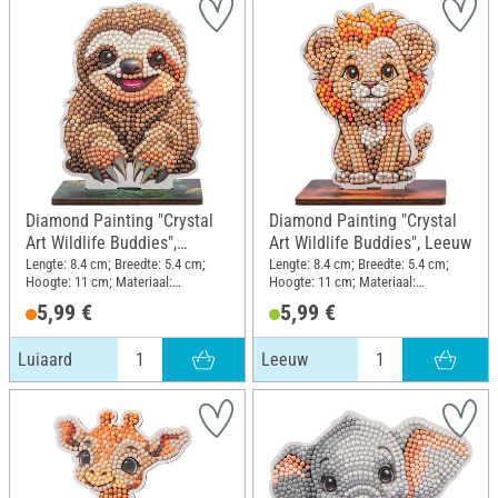
Diamond Painting "Crystal
Diamond Painting "Crystal
Art Wildlife Buddies",
Art Wildlife Buddies", Leeuw
Luiaard
Lengte: 8.4 cm; Breedte: 5.4 cm;
Lengte: 8.4 cm; Breedte: 5.4 cm;
Hoogte: 11 cm; Materiaal:
Hoogte: 11 cm; Materiaal:
Kunststof, MDF-hout
Kunststof, MDF-hout
5,99 €
5,99 €
Luiaard
Leeuw