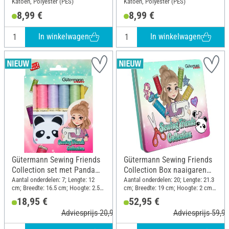
Katoen, Polyester (PES)
Katoen, Polyester (PES)
8,99 €
8,99 €
In winkelwagen
In winkelwagen
Gütermann Sewing Friends
Gütermann Sewing Friends
Collection set met Panda
Collection Box naaigaren
rolmaat
set 15 x 100 m, incl.
Aantal onderdelen: 7; Lengte: 12
Aantal onderdelen: 20; Lengte: 21.3
cm; Breedte: 16.5 cm; Hoogte: 2.5
cm; Breedte: 19 cm; Hoogte: 2 cm;
accessoires
cm; Materiaal: Polyester (PES),
Materiaal: Polyester (PES), Metaal,
18,95 €
52,95 €
Kunststof
Kunststof
Adviesprijs 20,95 €
Adviesprijs 59,95