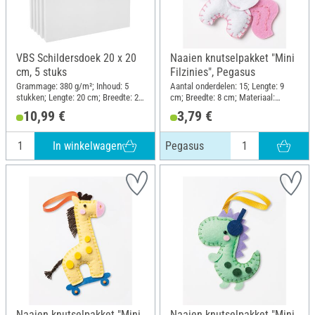
VBS Schildersdoek 20 x 20
Naaien knutselpakket "Mini
cm, 5 stuks
Filzinies", Pegasus
Grammage: 380 g/m²; Inhoud: 5
Aantal onderdelen: 15; Lengte: 9
stukken; Lengte: 20 cm; Breedte: 20
cm; Breedte: 8 cm; Materiaal:
cm; Hoogte: 1.8 cm; Materiaal:
Gevoeld
10,99 €
3,79 €
Katoen
In winkelwagen
Pegasus
Naaien knutselpakket "Mini
Naaien knutselpakket "Mini