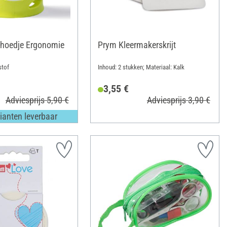
rhoedje Ergonomie
Prym Kleermakerskrijt
stof
Inhoud: 2 stukken; Materiaal: Kalk
3,55 €
Adviesprijs 5,90 €
Adviesprijs 3,90 €
ianten leverbaar