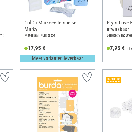
r
ColOp Markeerstempelset
Prym Love F
Marky
afwasbaar
cm;
Materiaal: Kunststof
Lengte: 9 m; Bre
17,95 €
7,95 €
(1 
Meer varianten leverbaar