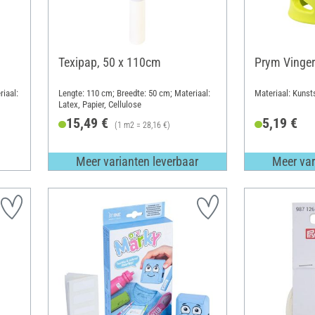
Texipap, 50 x 110cm
Prym Vinge
iaal:
Lengte: 110 cm; Breedte: 50 cm; Materiaal:
Materiaal: Kunst
Latex, Papier, Cellulose
15,49 €
5,19 €
(1 m2 = 28,16 €)
Meer varianten leverbaar
Meer var