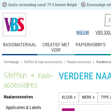
Gratis verzending vanaf 75 € binnen België
Eenvoudige ret
NIEUW
VBS XX
BASISMATERIAAL
CREATIEF MET
PAPIERHOBBY'S
VERF
Homepage
Stoffen & naai-accessoires
Naaiaccessoires
Verdere n
Stoffen & naai-
VERDERE NA
accessoires
Naaiaccessoires
KLEUR
MERK
TYPE 
Applicaties & Labels