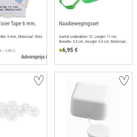
ixier Tape 6 mm,
Naaibewegingsset
edte: 6 mm; Materiaal: Vlies
Aantal onderdelen: 51; Lengte: 11 cm;
Breedte: 5.5 cm; Hoogte: 6.5 cm; Materiaal:
Polyester (PES), Koolstofstaal, Koper
6,95 €
m = 0,88 €)
Adviesprijs 8,20 €