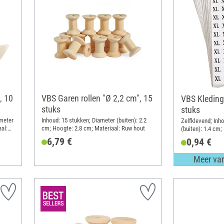
, 10
VBS Garen rollen "Ø 2,2 cm", 15
VBS Kleding
stuks
stuks
ameter
Inhoud: 15 stukken; Diameter (buiten): 2.2
Zelfklevend; Inh
al:
cm; Hoogte: 2.8 cm; Materiaal: Ruw hout
(buiten): 1.4 cm;
6,79 €
0,94 €
Meer var