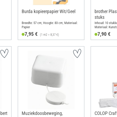
Burda kopieerpapier Wit/Geel
brother Plas
stuks
Breedte: 57 cm; Hoogte: 83 cm; Materiaal:
Inhoud: 10 stukk
Papier
Materiaal: Kunst
7,95 €
7,90 €
(1 m2 = 8,37 €)
bert
Muziekdoosbeweging,
COLOP Craft