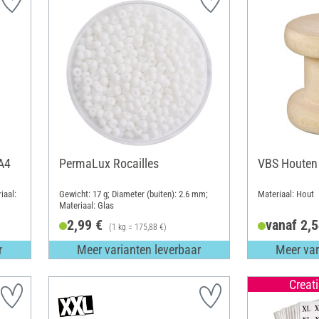
 A4
PermaLux Rocailles
VBS Houten
iaal:
Gewicht: 17 g; Diameter (buiten): 2.6 mm;
Materiaal: Hout
Materiaal: Glas
2,99 €
vanaf 2,5
)
(1 kg = 175,88 €)
r
Meer varianten leverbaar
Meer var
Creat