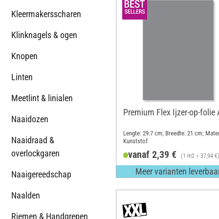
Kleermakersscharen
Klinknagels & ogen
Knopen
Linten
Meetlint & linialen
Premium Flex Ijzer-op-folie
Naaidozen
Lengte: 29.7 cm; Breedte: 21 cm; Mater
Naaidraad &
Kunststof
overlockgaren
vanaf 2,39 €
(1 m2 = 37,94 €
Meer varianten leverbaa
Naaigereedschap
Naalden
Riemen & Handgrepen